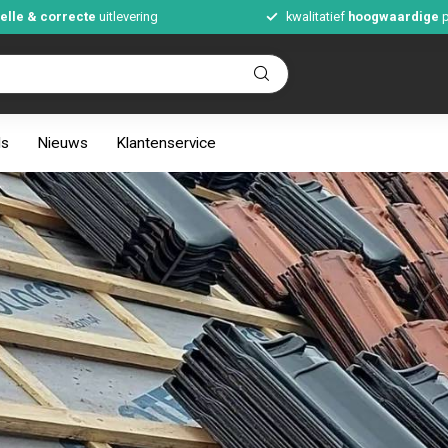
elle & correcte
uitlevering
kwalitatief
hoogwaardige
p
ds
Nieuws
Klantenservice