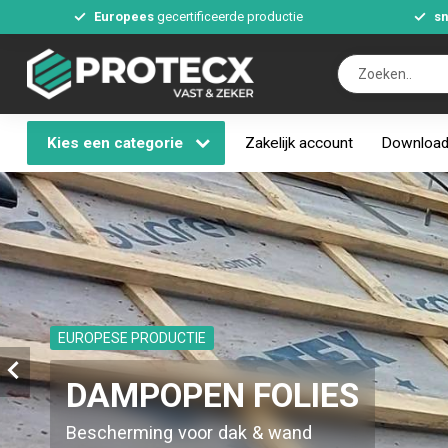
Europees
gecertificeerde productie
sn
Kies een categorie
Zakelijk account
Downloa
EUROPESE PRODUCTIE
SCHROEVEN
Alle soorten & maten