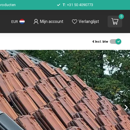
roducten
T:
+31 50 4090773
0
Mijn account
Verlanglijst
EUR
€
Incl. btw