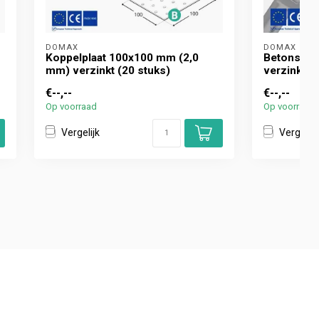
DOMAX 
DOMAX 
Koppelplaat 100x100 mm (2,0
Betonschr
mm) verzinkt (20 stuks)
verzinkt (
€--,--
€--,--
Op voorraad
Op voorraad
Vergelijk
Vergelijk