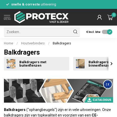
snelle & correcte
uitlevering
0
MENU
€
Incl. btw
Home
/
Houtverbinders
/
Balkdragers
Balkdragers
Balkdragers met
Balkdragers met
buitenflenzen
binnenflenzen
Balkdragers
("ophangbeugels") zijn er in vele uitvoeringen. Onze
balkdragers zijn van topkwaliteit en voorzien van een
CE-