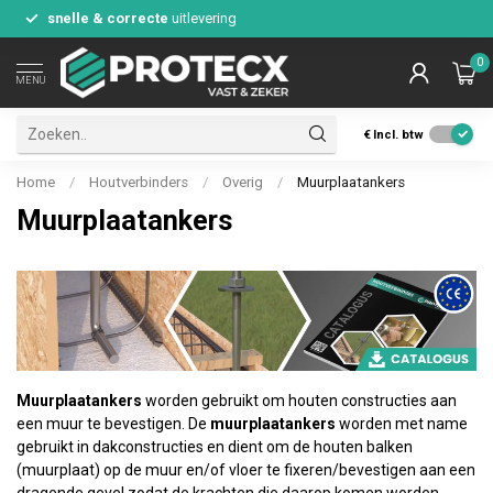
snelle & correcte
uitlevering
0
MENU
€
Incl. btw
Home
/
Houtverbinders
/
Overig
/
Muurplaatankers
Muurplaatankers
Muurplaatankers
worden gebruikt om houten constructies aan
een muur te bevestigen. De
muurplaatankers
worden met name
gebruikt in dakconstructies en dient om de houten balken
(muurplaat) op de muur en/of vloer te fixeren/bevestigen aan een