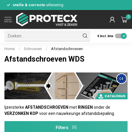
snelle & correcte
uitlevering
0
MENU
€
Incl. btw
Home
/
Schroeven
/
Afstandschroeven
Afstandschroeven WDS
Ijzersterke
AFSTANDSCHROEVEN
met
RINGEN
onder de
VERZONKEN KOP
voor een nauwkeurige afstandsbepaling.
Filters