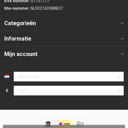
KVK nummer:
01131717
btw-nummer:
NL002160388B37
Categorieën
Informatie
Mijn account
€