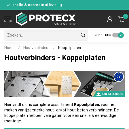
snelle & correcte
uitlevering
0
MENU
€
Incl. btw
Home
/
Houtverbinders
/
Koppelplaten
Houtverbinders - Koppelplaten
Hier vindt u ons complete assortiment
Koppelplaten
,
voor het
maken van ijzersterke hout- en/of hout-beton verbindingen. De
koppelplaten hebben vele gaten voor een snelle & eenvoudige
montage.