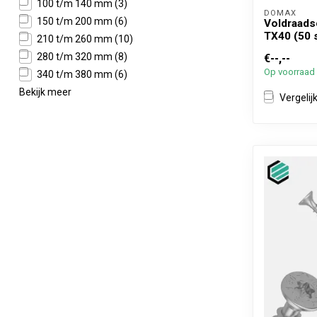
100 t/m 140 mm
(3)
DOMAX 
150 t/m 200 mm
(6)
Voldraads
TX40 (50 
210 t/m 260 mm
(10)
280 t/m 320 mm
(8)
€--,--
Op voorraad
340 t/m 380 mm
(6)
Bekijk meer
Vergelij