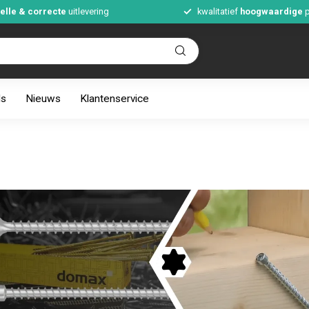
elle & correcte
uitlevering
kwalitatief
hoogwaardige
p
ds
Nieuws
Klantenservice