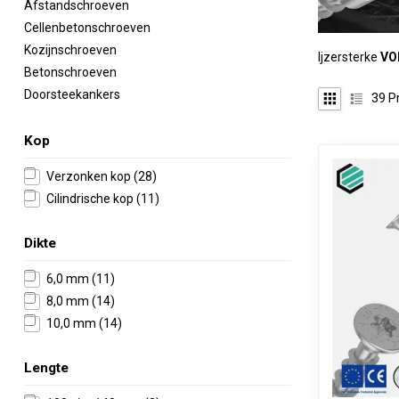
Afstandschroeven
Cellenbetonschroeven
Kozijnschroeven
Ijzersterke
VO
Betonschroeven
Doorsteekankers
39
P
Kop
Verzonken kop
(28)
Cilindrische kop
(11)
Dikte
6,0 mm
(11)
8,0 mm
(14)
10,0 mm
(14)
Lengte