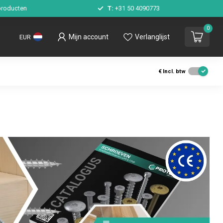
roducten
T:
+31 50 4090773
0
Mijn account
Verlanglijst
EUR
€
Incl. btw