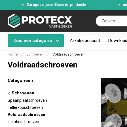
Europees
gecertificeerde productie
sn
Kies een categorie
Zakelijk account
Downloa
Home
/
Schroeven
/
Voldraadschroeven
Voldraadschroeven
Categorieën
Schroeven
Spaanplaatschroeven
Tellerkopschroeven
Voldraadschroeven
Isolatieschroeven