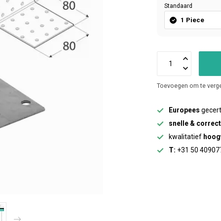
Standaard
1 Piece
Toevoegen om te verge
Europees
gecert
snelle & correc
kwalitatief
hoog
T:
+31 50 40907