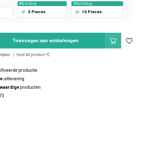
6%
Korting
12%
Korting
5 Pieces
10 Pieces
Toevoegen aan winkelwagen
lijken
Deel dit product
ificeerde productie
te
uitlevering
waardige
producten
73