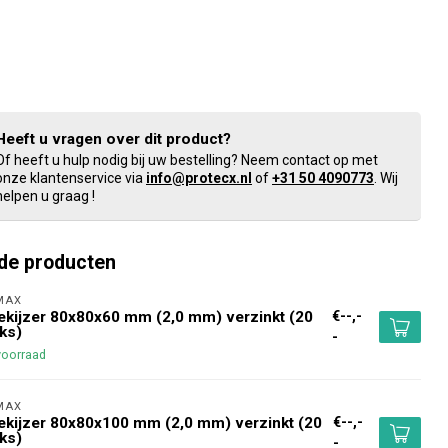
Heeft u vragen over dit product?
Of heeft u hulp nodig bij uw bestelling? Neem contact op met
onze klantenservice via
info@protecx.nl
of
+31 50 4090773
. Wij
helpen u graag !
de producten
MAX 
€--,-
kijzer 80x80x60 mm (2,0 mm) verzinkt (20
ks)
-
voorraad
MAX 
€--,-
kijzer 80x80x100 mm (2,0 mm) verzinkt (20
ks)
-