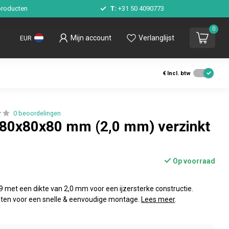
roducten
T:
+31 50 4090773
0
Mijn account
Verlanglijst
EUR
€
Incl. btw
0 beoordelingen
 80x80x80 mm (2,0 mm) verzinkt
Op voorraad
 met een dikte van 2,0 mm voor een ijzersterke constructie.
aten voor een snelle & eenvoudige montage.
Lees meer
.