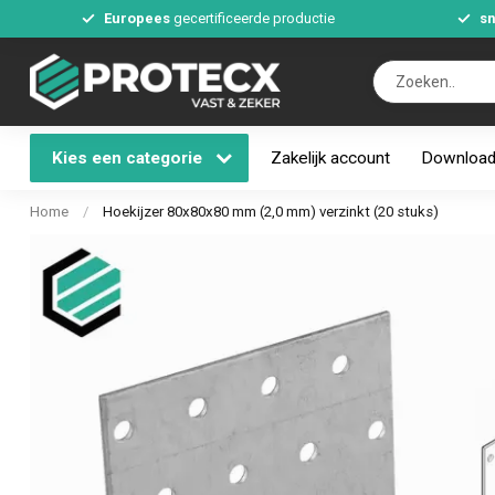
Europees
gecertificeerde productie
sn
Kies een categorie
Zakelijk account
Downloa
Home
/
Hoekijzer 80x80x80 mm (2,0 mm) verzinkt (20 stuks)