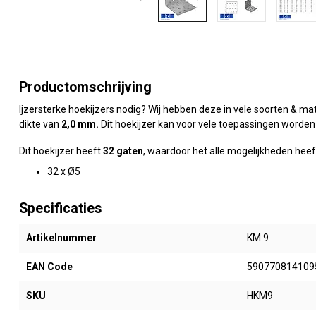
Productomschrijving
Ijzersterke hoekijzers nodig? Wij hebben deze in vele soorten & 
dikte van
2,0 mm
.
Dit hoekijzer kan voor vele toepassingen worden 
Dit hoekijzer heeft
32 gaten
, waardoor het alle mogelijkheden he
32 x Ø5
Specificaties
Artikelnummer
KM 9
EAN Code
590770814109
SKU
HKM9