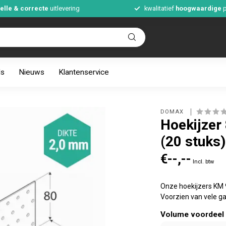
elle & correcte
uitlevering
kwalitatief
hoogwaardige
p
ds
Nieuws
Klantenservice
DOMAX 
Hoekijzer
(20 stuks)
€--,--
Incl. btw
Onze hoekijzers KM 9
Voorzien van vele g
Volume voordeel