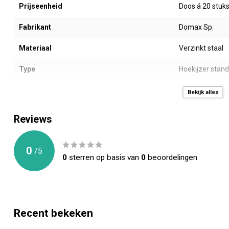
Prijseenheid
Doos á 20 stuk
Fabrikant
Domax Sp.
Materiaal
Verzinkt staal
Type
Hoekijzer stan
Afmeting LxB (mm)
80 x 80 x 80 m
Bekijk alles
Dikte (mm)
2,0 mm
Reviews
Gewicht (gr)
187
0
/
5
Montage gaten (mm)
32 stuks -> 32 
0
sterren op basis van
0
beoordelingen
Toepassing
Allerlei houten
CE Keurmerk
ETA 15/0725 - 
Recent bekeken