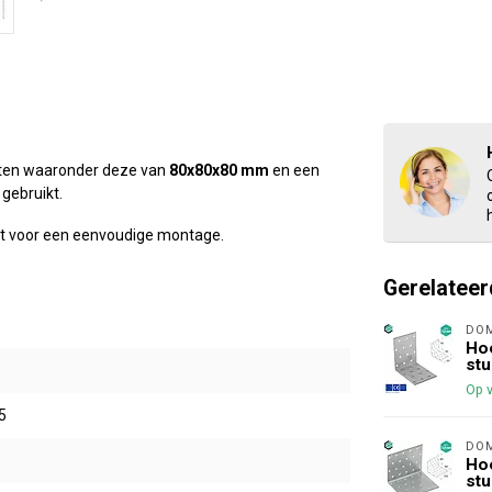
maten waaronder deze van
80x80x80 mm
en een
gebruikt.
eft voor een eenvoudige montage.
Gerelateer
DO
Hoe
stu
Op 
5
DO
Hoe
stu