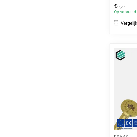
€--,--
Op voorraad
Vergelij
DOMAX 