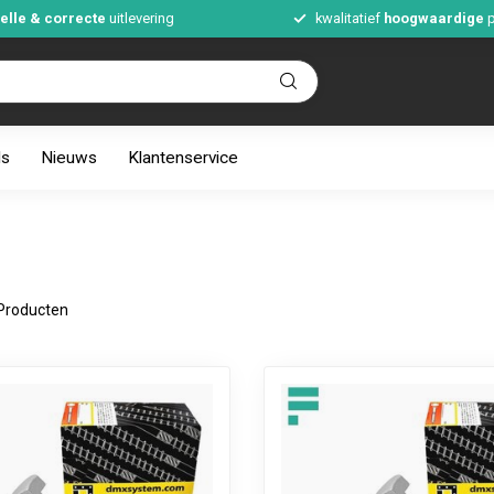
elle & correcte
uitlevering
kwalitatief
hoogwaardige
p
ds
Nieuws
Klantenservice
Producten