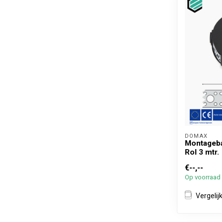
DOMAX 
Montageba
Rol 3 mtr.
€--,--
Op voorraad
Vergelij