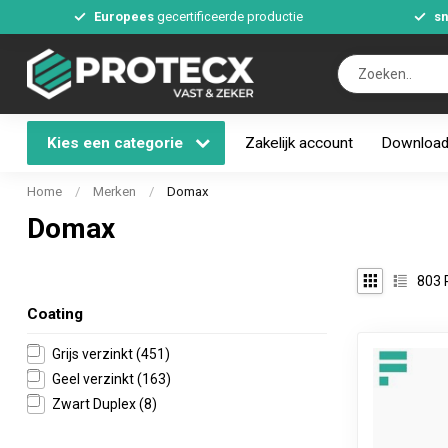
Europees
gecertificeerde productie
sn
Kies een categorie
Zakelijk account
Downloa
Home
/
Merken
/
Domax
Domax
803
Coating
Grijs verzinkt
(451)
Geel verzinkt
(163)
Zwart Duplex
(8)