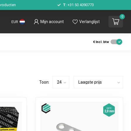
roducten
T:
+31 50 4090773
0
Mijn account
Verlanglijst
EUR
€
Incl. btw
Toon: