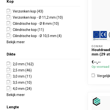
Kop
Verzonken kop
(43)
Verzonken kop - Ø 11,2 mm
(10)
Cilindrische kop - Ø 8 mm
(10)
Cilindrische kop
(11)
Cilindrische kop - Ø 10,5 mm
(4)
Bekijk meer
DOMAX 
Houtdraadb
Dikte
mm (29 st
€--,--
2,0 mm
(162)
Op voorraad
2,5 mm
(46)
Vergelij
3,0 mm
(11)
3,5 mm
(10)
4,0 mm
(24)
Bekijk meer
Lengte