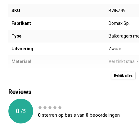
SKU
BWBZ49
Fabrikant
Domax Sp.
Type
Balkdragers me
Uitvoering
Zwaar
Materiaal
Verzinkt staal 
Coating
DX51D + Z275
Bekijk alles
Prijseenheid
Doos á 10 stuk
Reviews
Afmeting AxBxC (mm)
45 x 97 x 75 m
0
/
5
Netto binnenmaat/balkmaat (mm)
45 x 97 mm
0
sterren op basis van
0
beoordelingen
Dikte (mm)
2,0 mm
Gewicht (gr)
241