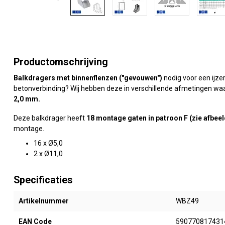
Productomschrijving
Balkdragers met binnenflenzen ("gevouwen")
nodig voor een ijze
betonverbinding? Wij hebben deze in verschillende afmetingen w
2,0 mm
.
Deze balkdrager heeft
18 montage gaten in patroon F
(zie afbeel
montage.
16 x Ø5,0
2 x Ø11,0
Specificaties
Artikelnummer
WBZ49
EAN Code
590770817431