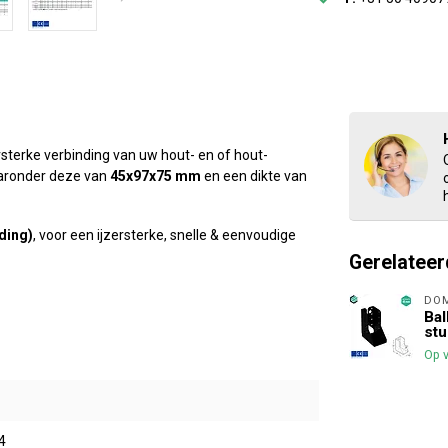
rsterke verbinding van uw hout- en of hout-
aaronder deze van
45x97x75 mm
en een dikte van
ding)
, voor een ijzersterke, snelle & eenvoudige
Gerelateer
DO
Bal
stu
Op 
4