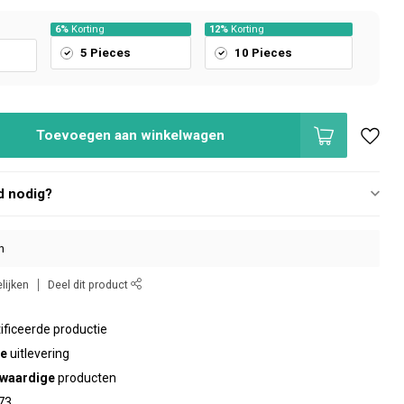
6%
Korting
12%
Korting
5 Pieces
10 Pieces
Toevoegen aan winkelwagen
d nodig?
n
lijken
Deel dit product
ificeerde productie
te
uitlevering
waardige
producten
73