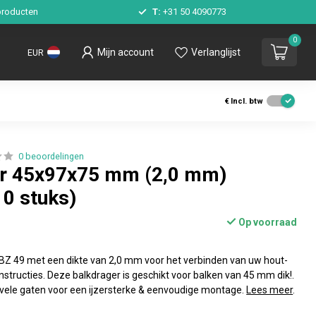
roducten
T:
+31 50 4090773
0
Mijn account
Verlanglijst
EUR
€
Incl. btw
0 beoordelingen
er 45x97x75 mm (2,0 mm)
10 stuks)
Op voorraad
Z 49 met een dikte van 2,0 mm voor het verbinden van uw hout-
structies. Deze balkdrager is geschikt voor balken van 45 mm dik!.
 vele gaten voor een ijzersterke & eenvoudige montage.
Lees meer
.