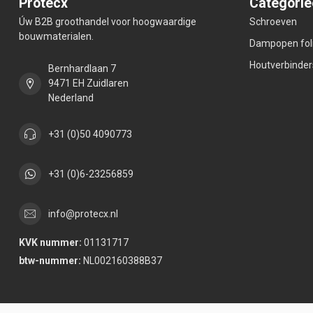
Protecx
Categorie
Úw B2B groothandel voor hoogwaardige
Schroeven
bouwmaterialen.
Dampopen fol
Houtverbinder
Bernhardlaan 7
9471 EH Zuidlaren
Nederland
+31 (0)50 4090773
+31 (0)6-23256859
info@protecx.nl
KVK nummer:
01131717
btw-nummer:
NL002160388B37