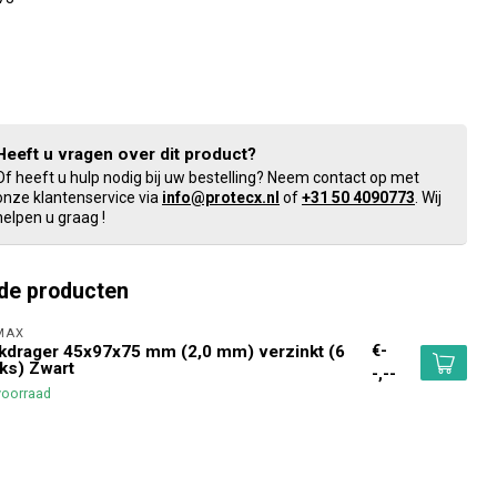
Heeft u vragen over dit product?
Of heeft u hulp nodig bij uw bestelling? Neem contact op met
onze klantenservice via
info@protecx.nl
of
+31 50 4090773
. Wij
helpen u graag !
de producten
MAX 
€-
kdrager 45x97x75 mm (2,0 mm) verzinkt (6
ks) Zwart
-,--
voorraad