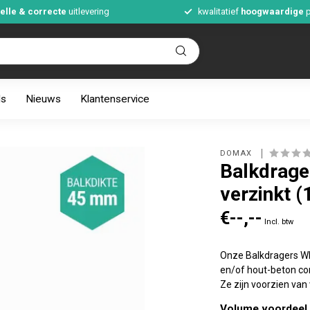
elle & correcte
uitlevering
kwalitatief
hoogwaardige
p
ds
Nieuws
Klantenservice
DOMAX 
Balkdrag
verzinkt (
€--,--
Incl. btw
Onze Balkdragers WB
en/of hout-beton con
Ze zijn voorzien van
Volume voordeel