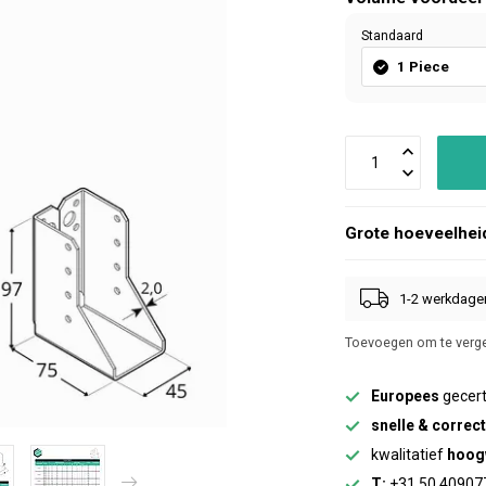
Standaard
1 Piece
Grote hoeveelhei
1-2 werkdage
Toevoegen om te verge
Europees
gecert
snelle & correc
kwalitatief
hoog
T:
+31 50 40907