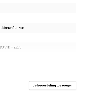
t binnenflenzen
- DX51D + Z275
MAC
s
m
Je beoordeling toevoegen