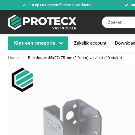
Europees
gecertificeerde productie
sn
Kies een categorie
Zakelijk account
Downloa
Home
/
Balkdrager 45x97x75 mm (2,0 mm) verzinkt (10 stuks)