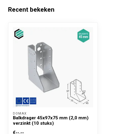
Recent bekeken
Gatenpatroon
F
Gaten (mm)
18 gaten -> 16 
Toepassing
Voor allerlei h
CE Keurmerk
ETA 15/0725 - 
DOMAX 
Balkdrager 45x97x75 mm (2,0 mm)
verzinkt (10 stuks)
€--,--