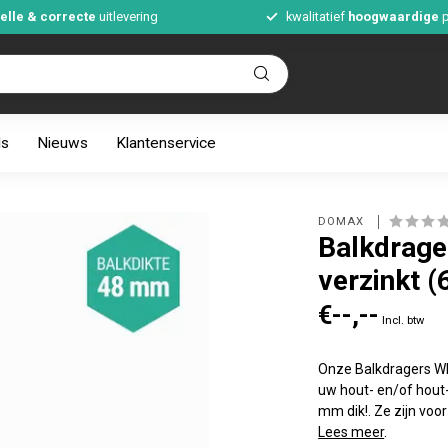
elle & correcte
uitlevering
kwalitatief
hoogwaardige
p
ds
Nieuws
Klantenservice
DOMAX 
Balkdrag
verzinkt (
€--,--
Incl. btw
Onze Balkdragers WB
uw hout- en/of hout-
mm dik!. Ze zijn voo
Lees meer
.