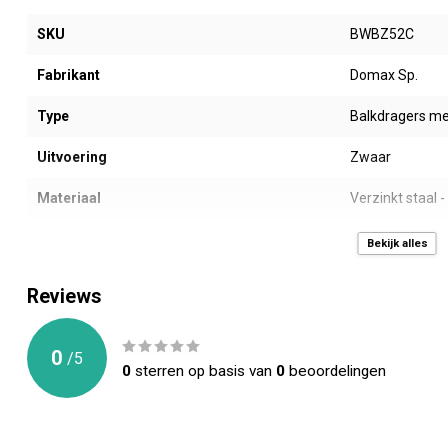
SKU
BWBZ52C
Fabrikant
Domax Sp.
Type
Balkdragers me
Uitvoering
Zwaar
Materiaal
Verzinkt staal 
Coating
DX51D + Z275M
Bekijk alles
Prijseenheid
Doos á 6 stuks
Reviews
Afmeting AxBxC (mm)
48 x 96 x 75 m
0
/
5
Netto binnenmaat/balkmaat (mm)
48 x 96 mm
0
sterren op basis van
0
beoordelingen
Dikte (mm)
2,0 mm
Gewicht (gr)
241