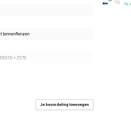
Op 
t binnenflenzen
- DX51D + Z275
AC + Duplex Zwart
m
Je beoordeling toevoegen