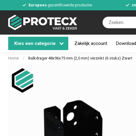
Europees
gecertificeerde productie
sn
Kies een categorie
Zakelijk account
Downloa
Home
/
Balkdrager 48x96x75 mm (2,0 mm) verzinkt (6 stuks) Zwart