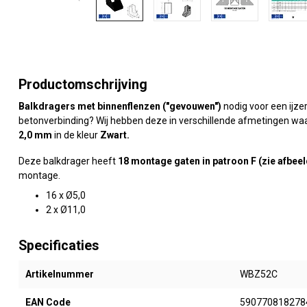
Productomschrijving
Balkdragers met binnenflenzen ("gevouwen")
nodig voor een ijze
betonverbinding? Wij hebben deze in verschillende afmetingen w
2,0 mm
in de kleur
Zwart
.
Deze balkdrager heeft
18 montage gaten in patroon F
(zie afbeel
montage.
16 x Ø5,0
2 x Ø11,0
Specificaties
Artikelnummer
WBZ52C
EAN Code
590770818278