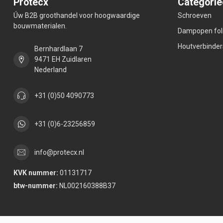
Protecx
Categorie
Úw B2B groothandel voor hoogwaardige
Schroeven
bouwmaterialen.
Dampopen fol
Houtverbinder
Bernhardlaan 7
9471 EH Zuidlaren
Nederland
+31 (0)50 4090773
+31 (0)6-23256859
info@protecx.nl
KVK nummer:
01131717
btw-nummer:
NL002160388B37