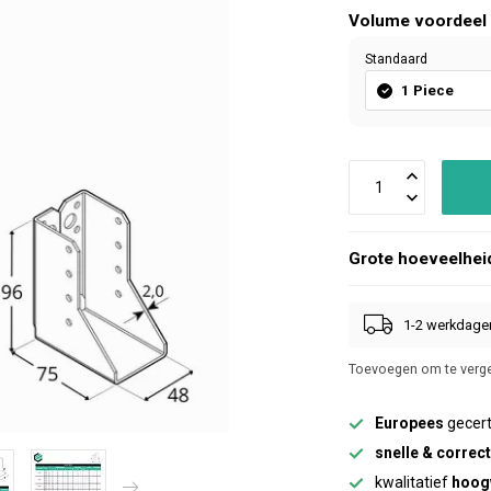
Volume voordeel
Standaard
1 Piece
Grote hoeveelhei
1-2 werkdage
Toevoegen om te verge
Europees
gecert
snelle & correc
kwalitatief
hoog