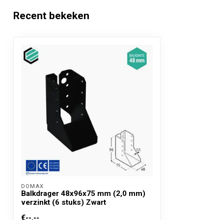
Recent bekeken
Gatenpatroon
F
Gaten (mm)
18 gaten -> 16 
Toepassing
Voor allerlei h
CE Keurmerk
ETA 15/0725 - 
DOMAX 
Balkdrager 48x96x75 mm (2,0 mm)
verzinkt (6 stuks) Zwart
€--,--