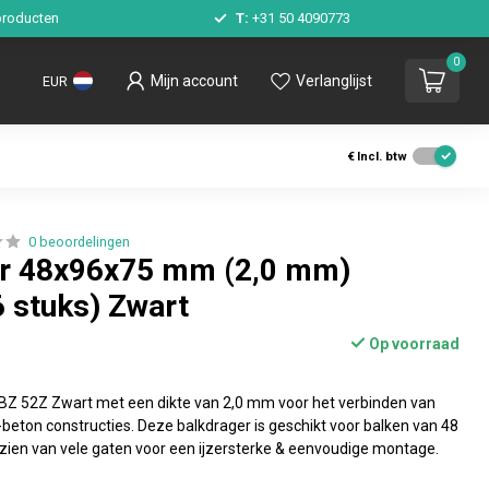
roducten
T:
+31 50 4090773
0
Mijn account
Verlanglijst
EUR
€
Incl. btw
0 beoordelingen
er 48x96x75 mm (2,0 mm)
6 stuks) Zwart
Op voorraad
Z 52Z Zwart met een dikte van 2,0 mm voor het verbinden van
beton constructies. Deze balkdrager is geschikt voor balken van 48
rzien van vele gaten voor een ijzersterke & eenvoudige montage.