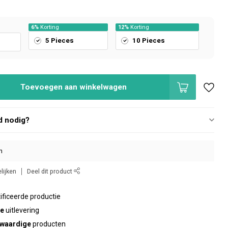
6%
Korting
12%
Korting
5 Pieces
10 Pieces
Toevoegen aan winkelwagen
d nodig?
n
lijken
Deel dit product
ificeerde productie
te
uitlevering
waardige
producten