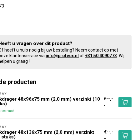
73
Heeft u vragen over dit product?
Of heeft u hulp nodig bij uw bestelling? Neem contact op met
onze klantenservice via
info@protecx.nl
of
+31 50 4090773
. Wij
helpen u graag !
de producten
MAX 
€--,-
kdrager 48x96x75 mm (2,0 mm) verzinkt (10
ks)
-
voorraad
MAX 
€--,-
kdrager 48x136x75 mm (2,0 mm) verzinkt
 stuks)
-