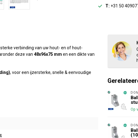
T:
+31 50 40907
rsterke verbinding van uw hout- en of hout-
aaronder deze van
48x96x75 mm
en een dikte van
ding)
, voor een ijzersterke, snelle & eenvoudige
Gerelateer
DO
Bal
stu
Op 
DO
Bal
(10
4