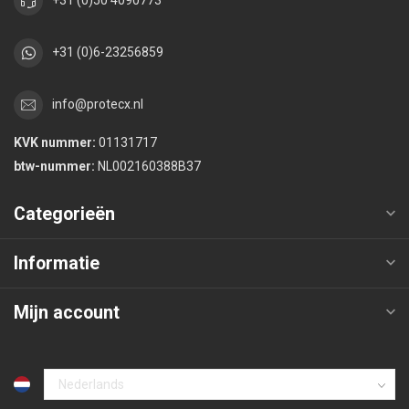
+31 (0)50 4090773
+31 (0)6-23256859
info@protecx.nl
KVK nummer:
01131717
btw-nummer:
NL002160388B37
Categorieën
Informatie
Mijn account