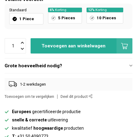
Standaard
6%
Korting
12%
Korting
5 Pieces
10 Pieces
1 Piece
Toevoegen aan winkelwagen
Grote hoeveelheid nodig?
1-2 werkdagen
Toevoegen om te vergelijken
Deel dit product
Europees
gecertificeerde productie
snelle & correcte
uitlevering
kwalitatief
hoogwaardige
producten
T:
+31 50 4090773