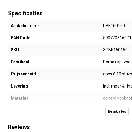
Specificaties
Artikelnummer
PBK160160
EAN Code
590770816071
SKU
SPBK160160
Fabrikant
Domax sp. zoo.
Prijseenheid
doos á 10 stuks
Levering
incl. moer & rin
Materiaal
gehard koolstof
Coating
grijs verzinkt
Bekijk alles
Afmeting (Ø x L)
16 x 160 mm
Reviews