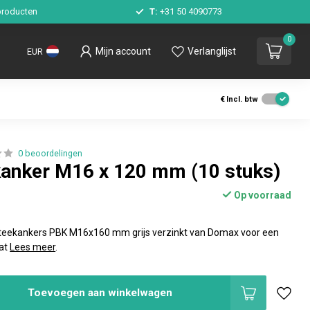
roducten
T:
+31 50 4090773
0
Mijn account
Verlanglijst
EUR
€
Incl. btw
0 beoordelingen
anker M16 x 120 mm (10 stuks)
Op voorraad
steekankers PBK M16x160 mm grijs verzinkt van Domax voor een
aat
Lees meer
.
Toevoegen aan winkelwagen