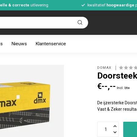
elle & correcte
uitlevering
kwalitatief
hoogwaardige
p
ds
Nieuws
Klantenservice
DOMAX 
Doorsteek
€--,--
Incl. btw
De ijzersterke Door
Vast & Zeker result