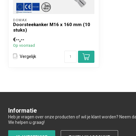
DOMAX 
Doorsteekanker M16 x 160 mm (10
stuks)
€--,--
Op voorraad
Vergelijk
Informatie
Heb je vragen over onze producten of wil je klant worden? Neem d
We helpen u graag!