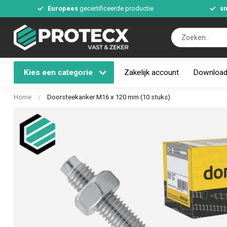
Europees
gecertificeerde productie
sn
Kies een categorie
Zakelijk account
Downloa
Home
/
Doorsteekanker M16 x 120 mm (10 stuks)