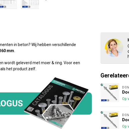
ementen in beton? Wij hebben verschillende
160 mm
.
en wordt geleverd met moer & ring. Voor een
ls het product zelf.
Gerelateer
DO
Doo
Op 
DO
Doo
Op 