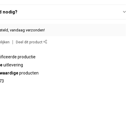
d nodig?
steld, vandaag verzonden!
lijken
Deel dit product
ificeerde productie
te
uitlevering
waardige
producten
73