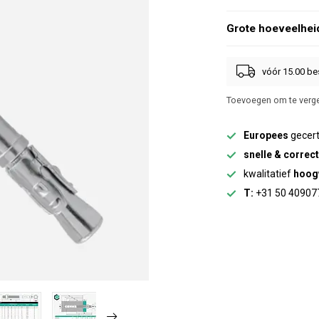
Grote hoeveelhei
vóór 15.00 be
Toevoegen om te verge
Europees
gecert
snelle & correc
kwalitatief
hoog
T:
+31 50 40907