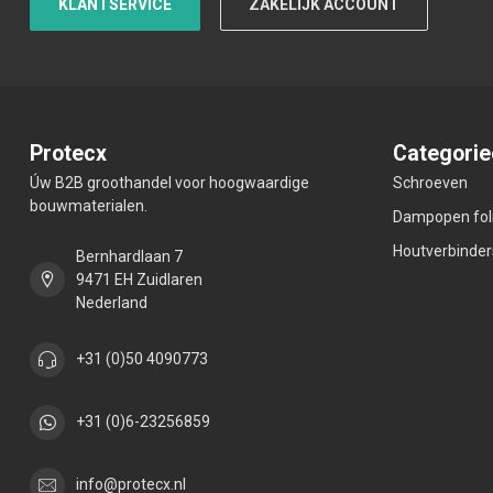
KLANTSERVICE
ZAKELIJK ACCOUNT
Protecx
Categorie
Úw B2B groothandel voor hoogwaardige
Schroeven
bouwmaterialen.
Dampopen fol
Houtverbinder
Bernhardlaan 7
9471 EH Zuidlaren
Nederland
+31 (0)50 4090773
+31 (0)6-23256859
info@protecx.nl