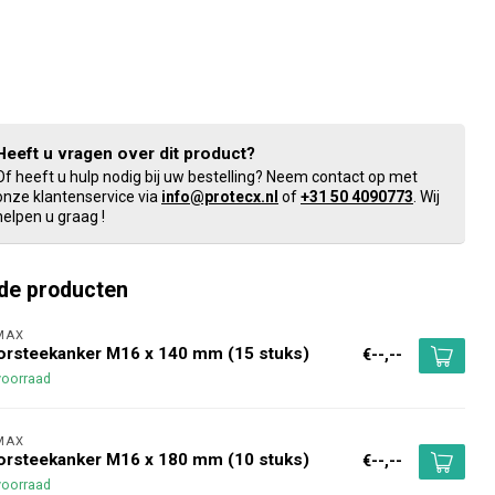
Heeft u vragen over dit product?
Of heeft u hulp nodig bij uw bestelling? Neem contact op met
onze klantenservice via
info@protecx.nl
of
+31 50 4090773
. Wij
helpen u graag !
de producten
MAX 
rsteekanker M16 x 140 mm (15 stuks)
€--,--
voorraad
MAX 
rsteekanker M16 x 180 mm (10 stuks)
€--,--
voorraad