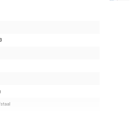
3
g
staal