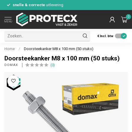
snelle & correcte
uitlevering
0
MENU
€
Incl. btw
Home
/
Doorsteekanker M8 x 100 mm (50 stuks)
Doorsteekanker M8 x 100 mm (50 stuks)
(0)
DOMAX 