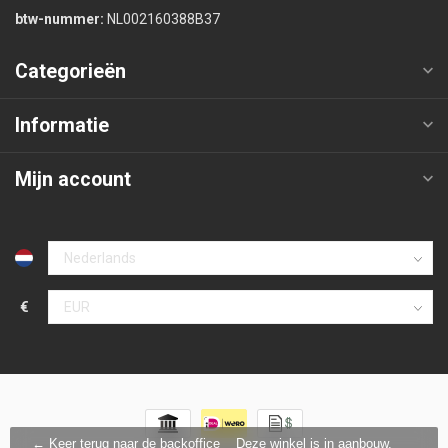
btw-nummer:
NL002160388B37
Categorieën
Informatie
Mijn account
€
← Keer terug naar de backoffice
Deze winkel is in aanbouw.