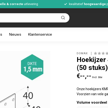
elle & correcte
uitlevering
kwalitatief
hoogwaardige
p
ds
Nieuws
Klantenservice
DOMAX 
Hoekijzer
(50 stuks)
€--,--
Incl. btw
Onze hoekijzers KMP 
Voorzien van vele g
Volume voordeel