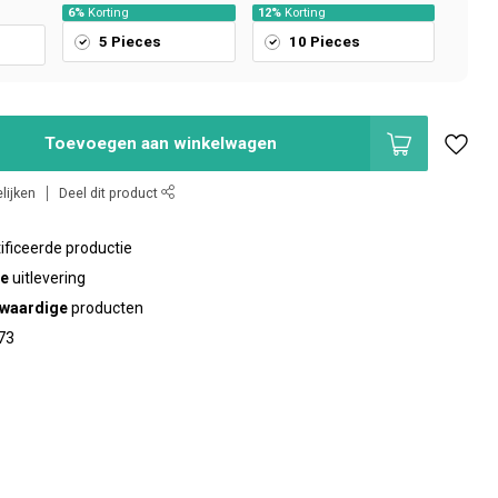
6%
Korting
12%
Korting
5 Pieces
10 Pieces
Toevoegen aan winkelwagen
lijken
Deel dit product
ificeerde productie
te
uitlevering
waardige
producten
73