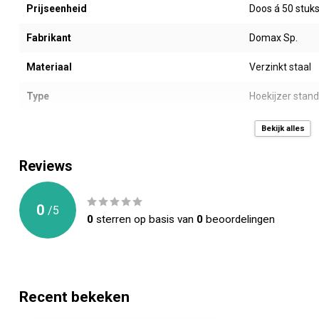
Prijseenheid
Doos á 50 stuk
Fabrikant
Domax Sp.
Materiaal
Verzinkt staal
Type
Hoekijzer stan
Afmeting LxB (mm)
40 x 40 x 40 m
Bekijk alles
Dikte (mm)
1,5 mm
Reviews
Gewicht (gr)
35
0
/
5
Montage gaten (mm)
8 stuks -> 8 x Ø
0
sterren op basis van
0
beoordelingen
Toepassing
Allerlei houten
CE Keurmerk
ETA 22/0631
Recent bekeken