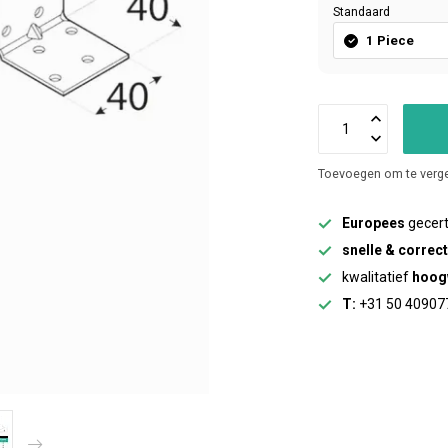
Standaard
1 Piece
Toevoegen om te verge
Europees
gecert
snelle & correc
kwalitatief
hoog
T:
+31 50 40907