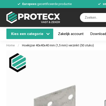
Europees
gecertificeerde productie
sn
Kies een categorie
Zakelijk account
Downloa
Home
/
Hoekijzer 40x40x40 mm (1,5 mm) verzinkt (50 stuks)