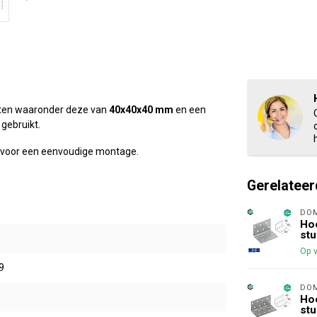
maten waaronder deze van
40x40x40 mm
en een
gebruikt.
t voor een eenvoudige montage.
Gerelateer
DO
Hoe
stu
Op 
9
DO
Hoe
stu