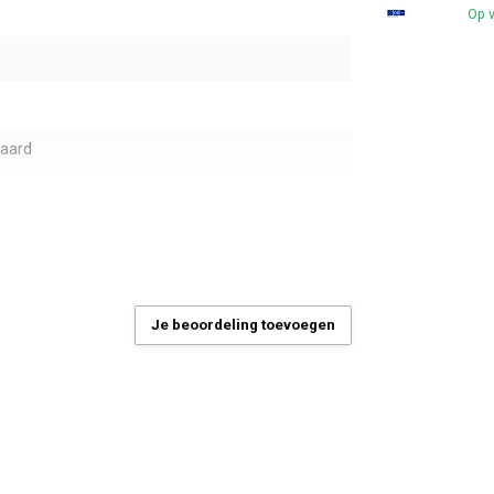
s
Op 
daard
m
Je beoordeling toevoegen
5
 en/of hout-beton verbindingen