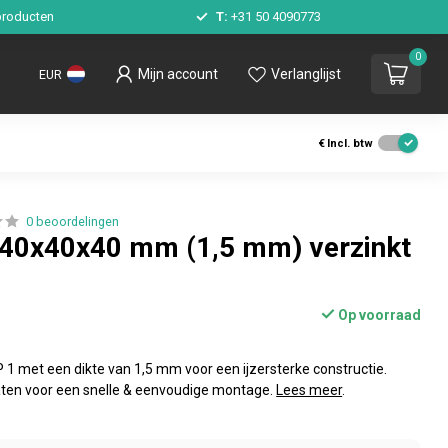
roducten
T:
+31 50 4090773
0
Mijn account
Verlanglijst
EUR
€
Incl. btw
0 beoordelingen
 40x40x40 mm (1,5 mm) verzinkt
Op voorraad
1 met een dikte van 1,5 mm voor een ijzersterke constructie.
aten voor een snelle & eenvoudige montage.
Lees meer
.