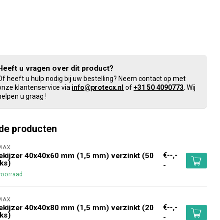
Heeft u vragen over dit product?
Of heeft u hulp nodig bij uw bestelling? Neem contact op met
onze klantenservice via
info@protecx.nl
of
+31 50 4090773
. Wij
helpen u graag !
de producten
MAX 
€--,-
kijzer 40x40x60 mm (1,5 mm) verzinkt (50
ks)
-
voorraad
MAX 
€--,-
kijzer 40x40x80 mm (1,5 mm) verzinkt (20
ks)
-