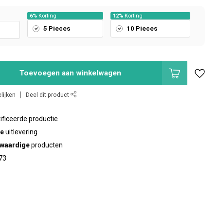
6%
Korting
12%
Korting
5 Pieces
10 Pieces
Toevoegen aan winkelwagen
lijken
Deel dit product
ificeerde productie
te
uitlevering
waardige
producten
73