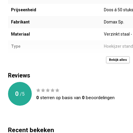
Prijseenheid
Doos á 50 stuk
Fabrikant
Domax Sp.
Materiaal
Verzinkt staal -
Type
Hoekijzer stand
Afmeting LxB (mm)
50 x 50 x 15 m
Bekijk alles
Dikte (mm)
1,5 mm
Reviews
Gewicht (gr)
23
0
/
5
Montage gaten (mm)
4 stuks -> 4 x Ø
0
sterren op basis van
0
beoordelingen
Toepassing
Allerlei houten
CE Keurmerk
ETA 22/0631
Recent bekeken
Kenmerk
Smal