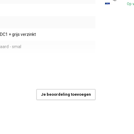
Op 
s
 DC1 + grijs verzinkt
aard - smal
m
Je beoordeling toevoegen
4,5
 verbindingen