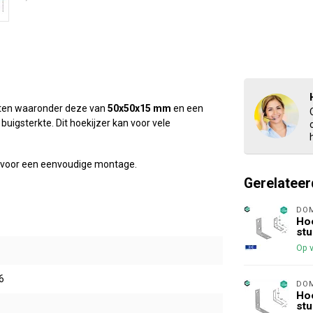
maten waaronder deze van
50x50x15 mm
en een
 buigsterkte.
Dit hoekijzer kan voor vele
t voor een eenvoudige montage.
Gerelateer
DO
Hoe
stu
Op 
6
DO
Hoe
stu