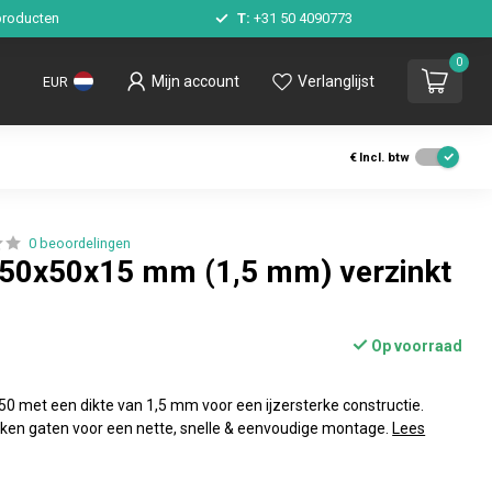
roducten
T:
+31 50 4090773
0
Mijn account
Verlanglijst
EUR
€
Incl. btw
0 beoordelingen
 50x50x15 mm (1,5 mm) verzinkt
Op voorraad
0 met een dikte van 1,5 mm voor een ijzersterke constructie.
ken gaten voor een nette, snelle & eenvoudige montage.
Lees