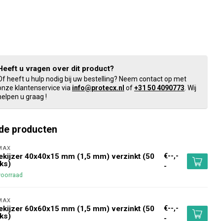
Heeft u vragen over dit product?
Of heeft u hulp nodig bij uw bestelling? Neem contact op met
onze klantenservice via
info@protecx.nl
of
+31 50 4090773
. Wij
helpen u graag !
de producten
MAX 
€--,-
kijzer 40x40x15 mm (1,5 mm) verzinkt (50
ks)
-
voorraad
MAX 
€--,-
kijzer 60x60x15 mm (1,5 mm) verzinkt (50
ks)
-