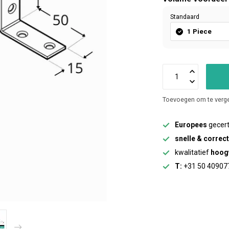
Standaard
1 Piece
Toevoegen om te verge
Europees
gecert
snelle & correc
kwalitatief
hoog
T:
+31 50 40907