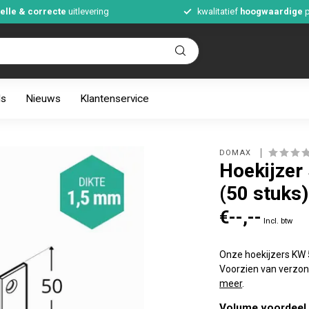
elle & correcte
uitlevering
kwalitatief
hoogwaardige
p
ds
Nieuws
Klantenservice
DOMAX 
Hoekijzer
(50 stuks)
€--,--
Incl. btw
Onze hoekijzers KW 5
Voorzien van verzon
meer
.
Volume voordeel