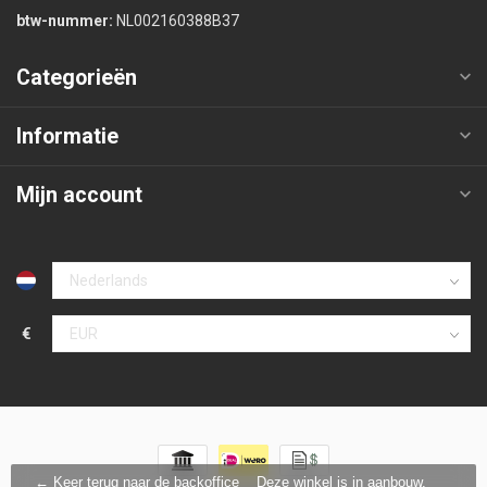
btw-nummer:
NL002160388B37
Categorieën
Informatie
Mijn account
€
← Keer terug naar de backoffice
Deze winkel is in aanbouw.