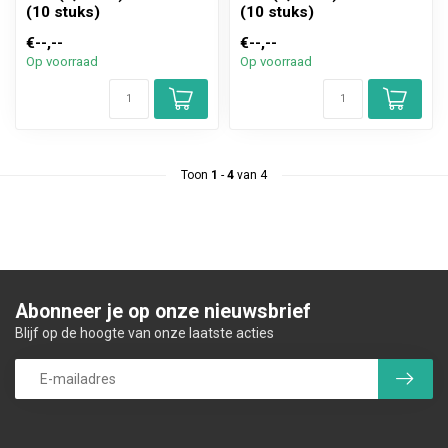
(10 stuks)
(10 stuks)
€--,--
€--,--
Op voorraad
Op voorraad
Toon
1
-
4
van 4
Abonneer je op onze nieuwsbrief
Blijf op de hoogte van onze laatste acties