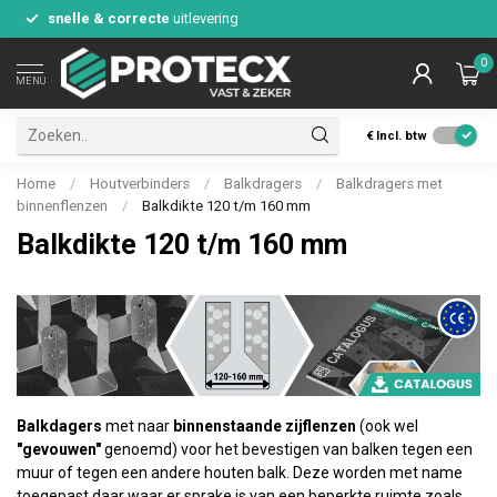
snelle & correcte
uitlevering
0
MENU
€
Incl. btw
Home
/
Houtverbinders
/
Balkdragers
/
Balkdragers met
binnenflenzen
/
Balkdikte 120 t/m 160 mm
Balkdikte 120 t/m 160 mm
Balkdagers
met naar
binnenstaande zijflenzen
(ook wel
"gevouwen"
genoemd) voor het bevestigen van balken tegen een
muur of tegen een andere houten balk. Deze worden met name
toegepast daar waar er sprake is van een beperkte ruimte zoals