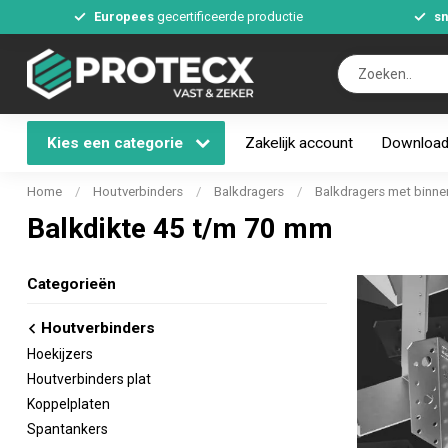
Europees
gecertificeerde productie
sn
Kies een categorie
Zakelijk account
Downloa
Home
/
Houtverbinders
/
Balkdragers
/
Balkdragers met binne
Balkdikte 45 t/m 70 mm
Categorieën
Houtverbinders
Hoekijzers
Houtverbinders plat
Koppelplaten
Spantankers