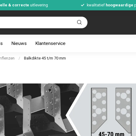
elle & correcte
uitlevering
kwalitatief
hoogwaardige
p
ds
Nieuws
Klantenservice
nflenzen
/
Balkdikte 45 t/m 70 mm