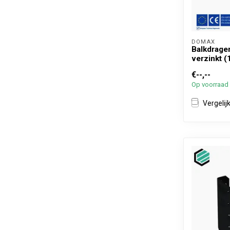
DOMAX 
Balkdrage
verzinkt (
€--,--
Op voorraad
Vergelij