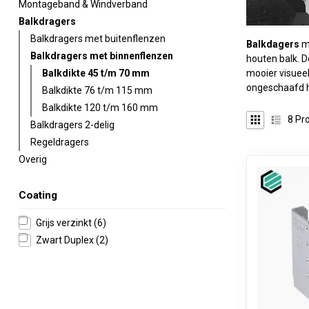
Montageband & Windverband
Balkdragers
Balkdragers met buitenflenzen
Balkdagers
m
Balkdragers met binnenflenzen
houten balk. 
mooier visueel
Balkdikte 45 t/m 70 mm
ongeschaafd h
Balkdikte 76 t/m 115 mm
Balkdikte 120 t/m 160 mm
8
Pro
Balkdragers 2-delig
Regeldragers
Overig
Coating
Grijs verzinkt
(6)
Zwart Duplex
(2)