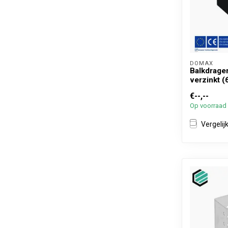
DOMAX 
Balkdrage
verzinkt (
€--,--
Op voorraad
Vergelij