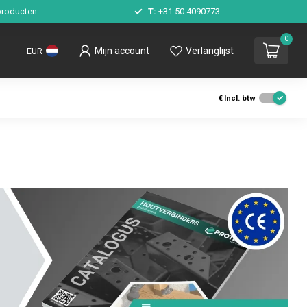
roducten
T:
+31 50 4090773
0
Mijn account
Verlanglijst
EUR
€
Incl. btw