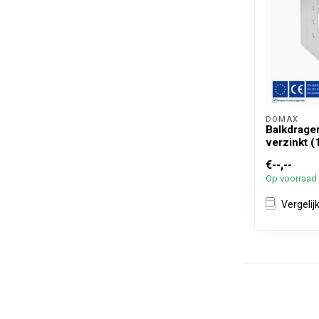
DOMAX 
Balkdrage
verzinkt (
€--,--
Op voorraad
Vergelij