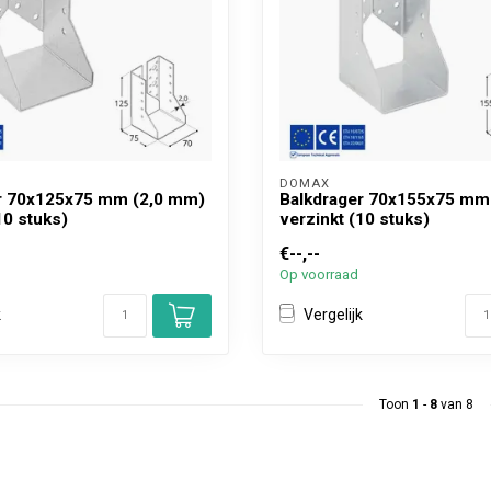
DOMAX 
r 70x125x75 mm (2,0 mm)
Balkdrager 70x155x75 mm
10 stuks)
verzinkt (10 stuks)
€--,--
Op voorraad
k
Vergelijk
Toon
1
-
8
van 8