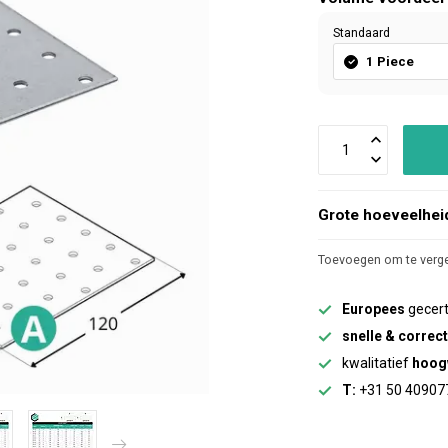
Standaard
1 Piece
Grote hoeveelhei
Toevoegen om te verge
Europees
gecert
snelle & correc
kwalitatief
hoog
T:
+31 50 40907