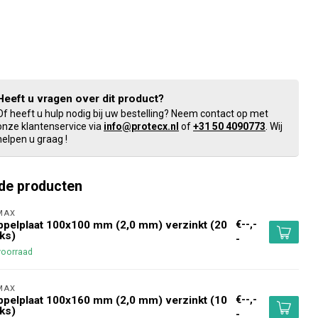
Heeft u vragen over dit product?
Of heeft u hulp nodig bij uw bestelling? Neem contact op met
onze klantenservice via
info@protecx.nl
of
+31 50 4090773
. Wij
helpen u graag !
de producten
MAX 
€--,-
pelplaat 100x100 mm (2,0 mm) verzinkt (20
ks)
-
voorraad
MAX 
€--,-
pelplaat 100x160 mm (2,0 mm) verzinkt (10
ks)
-