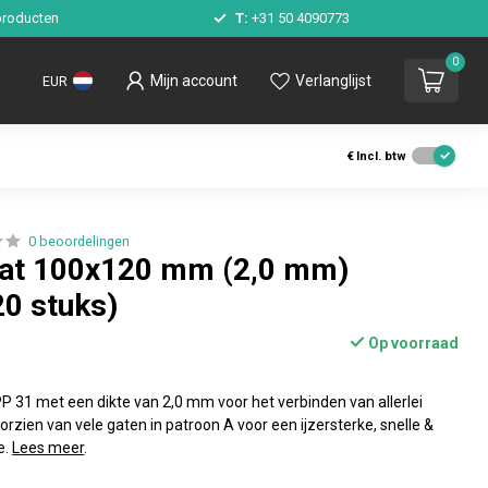
roducten
T:
+31 50 4090773
0
Mijn account
Verlanglijst
EUR
€
Incl. btw
0 beoordelingen
aat 100x120 mm (2,0 mm)
20 stuks)
Op voorraad
 31 met een dikte van 2,0 mm voor het verbinden van allerlei
orzien van vele gaten in patroon A voor een ijzersterke, snelle &
e.
Lees meer
.