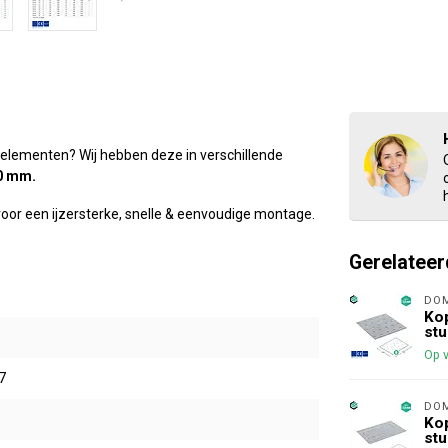
 elementen? Wij hebben deze in verschillende
0 mm
.
 voor een ijzersterke, snelle & eenvoudige montage.
Gerelateer
DO
Kop
stu
Op 
7
DO
Kop
stu