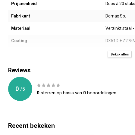
Prijseenheid
Doos á 20 stuk
Fabrikant
Domax Sp.
Materiaal
Verzinkt staal 
Coating
DX51D + Z275
Type
Houtverbinders 
Bekijk alles
Afmeting AxB (mm)
100 x 120 mm
Reviews
Dikte (mm)
2,0 mm
0
/
5
Gewicht (gr)
180
0
sterren op basis van
0
beoordelingen
Montage gaten (mm)
30 stuks -> 30 
Toepassing
Allerlei houtve
Recent bekeken
CE Keurmerk
PN-EN 14545