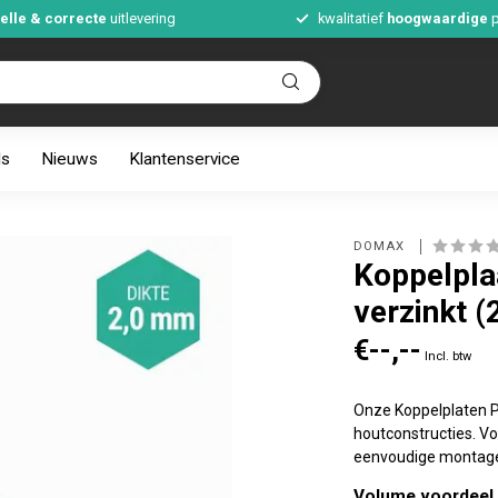
elle & correcte
uitlevering
kwalitatief
hoogwaardige
p
ds
Nieuws
Klantenservice
DOMAX 
Koppelpl
verzinkt (
€--,--
Incl. btw
Onze Koppelplaten PP
houtconstructies. Vo
eenvoudige montag
Volume voordeel