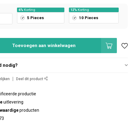
6%
Korting
12%
Korting
5 Pieces
10 Pieces
Toevoegen aan winkelwagen
d nodig?
lijken
Deel dit product
ificeerde productie
te
uitlevering
waardige
producten
73