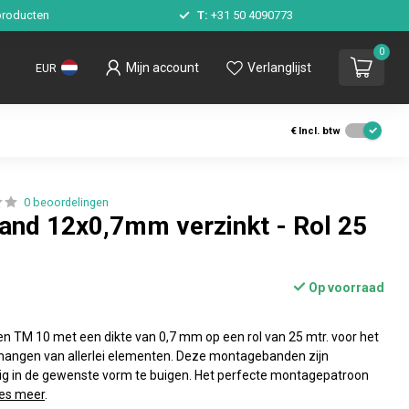
roducten
T:
+31 50 4090773
0
Mijn account
Verlanglijst
EUR
€
Incl. btw
0 beoordelingen
nd 12x0,7mm verzinkt - Rol 25
Op voorraad
TM 10 met een dikte van 0,7 mm op een rol van 25 mtr. voor het
hangen van allerlei elementen. Deze montagebanden zijn
dig in de gewenste vorm te buigen. Het perfecte montagepatroon
es meer
.