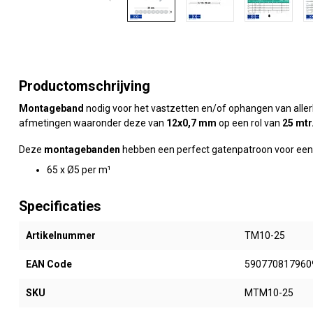
Productomschrijving
Montageband
nodig voor het vastzetten en/of ophangen van aller
afmetingen waaronder deze van
12x0,7 mm
op een rol van
25 mtr
Deze
montagebanden
hebben een perfect gatenpatroon voor een 
65 x Ø5 per m¹
Specificaties
Artikelnummer
TM10-25
EAN Code
590770817960
SKU
MTM10-25