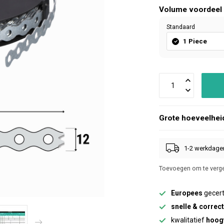
Volume voordeel
Standaard
1 Piece
Grote hoeveelhei
1-2 werkdage
Toevoegen om te verge
Europees
gecert
snelle & correc
kwalitatief
hoog