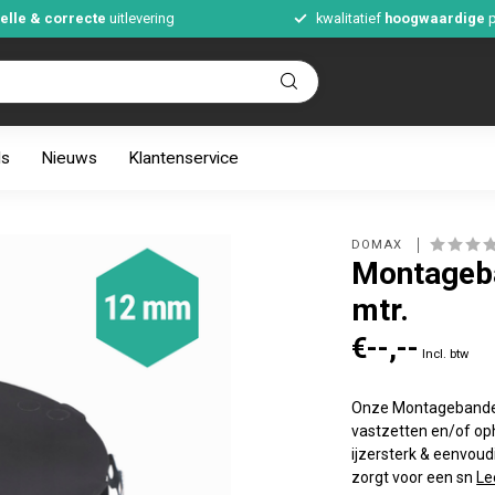
elle & correcte
uitlevering
kwalitatief
hoogwaardige
p
ds
Nieuws
Klantenservice
DOMAX 
Montageba
mtr.
€--,--
Incl. btw
Onze Montagebanden 
vastzetten en/of op
ijzersterk & eenvou
zorgt voor een sn
Le