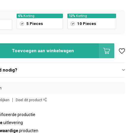
6%
Korting
12%
Korting
5 Pieces
10 Pieces
Toevoegen aan winkelwagen
d nodig?
n
lijken
Deel dit product
ificeerde productie
te
uitlevering
waardige
producten