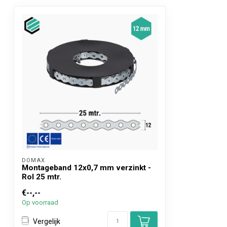
CE Keurmerk
PN-EN 14545
DOMAX 
Montageband 12x0,7 mm verzinkt -
Rol 25 mtr.
€--,--
Op voorraad
Vergelijk