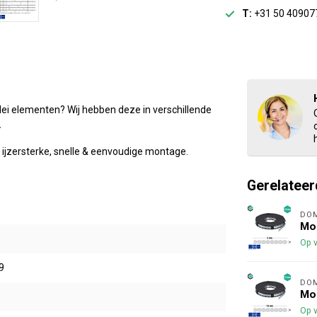
T:
+31 50 40907
lei elementen? Wij hebben deze in verschillende
.
ijzersterke, snelle & eenvoudige montage.
Gerelateer
DO
Mon
Op 
9
DO
Mon
Op 