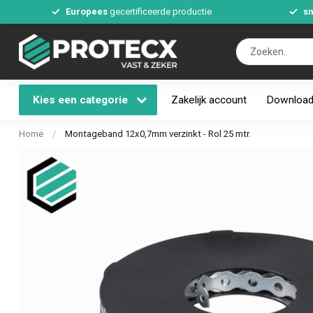
Europees
gecertificeerde productie
sn
Kies een categorie
Zakelijk account
Downloa
Home
/
Montageband 12x0,7mm verzinkt - Rol 25 mtr.