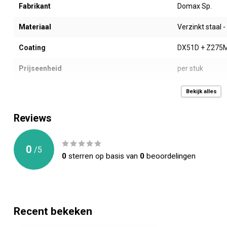
Fabrikant
Domax Sp.
Materiaal
Verzinkt staal 
Coating
DX51D + Z275
Prijseenheid
per stuk
Type
Houtverbinders
Bekijk alles
Breedte (mm)
12 mm
Reviews
Dikte (mm)
1,00 mm
0
/
5
Rollengte (mtr.)
25 mtr.
0
sterren op basis van
0
beoordelingen
Gewicht (gr)
1180 gr.
Montage gaten
65 x Ø5 per m¹
Recent bekeken
Toepassing
Vastzetten van 