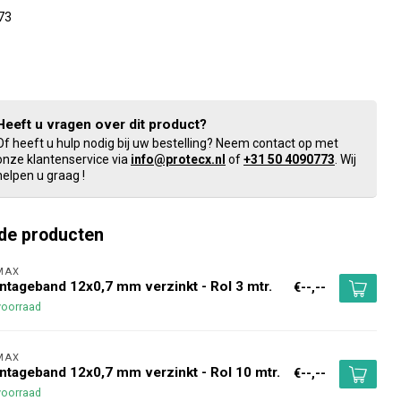
73
Heeft u vragen over dit product?
Of heeft u hulp nodig bij uw bestelling? Neem contact op met
onze klantenservice via
info@protecx.nl
of
+31 50 4090773
. Wij
helpen u graag !
de producten
MAX 
tageband 12x0,7 mm verzinkt - Rol 3 mtr.
€--,--
voorraad
MAX 
tageband 12x0,7 mm verzinkt - Rol 10 mtr.
€--,--
voorraad