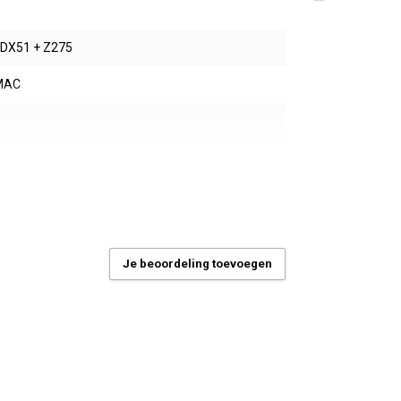
- DX51 + Z275
MAC
 - Montageband
Je beoordeling toevoegen
allerlei elementen