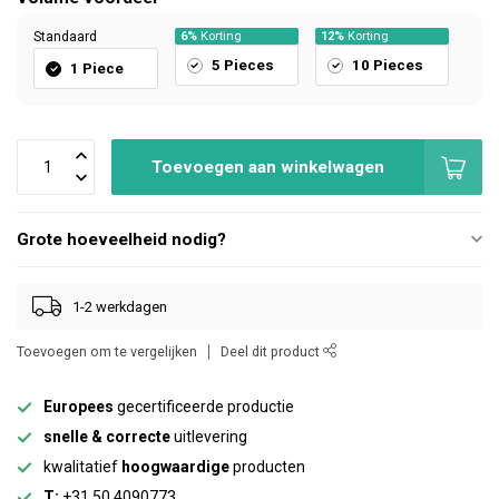
Standaard
6%
Korting
12%
Korting
5 Pieces
10 Pieces
1 Piece
Toevoegen aan winkelwagen
Grote hoeveelheid nodig?
1-2 werkdagen
Toevoegen om te vergelijken
Deel dit product
Europees
gecertificeerde productie
snelle & correcte
uitlevering
kwalitatief
hoogwaardige
producten
T:
+31 50 4090773