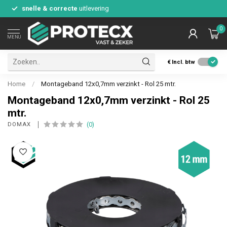
snelle & correcte
uitlevering
0
MENU
€
Incl. btw
Home
/
Montageband 12x0,7mm verzinkt - Rol 25 mtr.
Montageband 12x0,7mm verzinkt - Rol 25
mtr.
(0)
DOMAX 