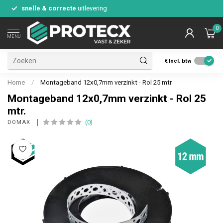
snelle & correcte
uitlevering
0
MENU
€
Incl. btw
Home
/
Montageband 12x0,7mm verzinkt - Rol 25 mtr.
Montageband 12x0,7mm verzinkt - Rol 25
mtr.
(0)
DOMAX 