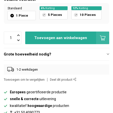
Standaard
6%
Korting
12%
Korting
5 Pieces
10 Pieces
1 Piece
Toevoegen aan winkelwagen
Grote hoeveelheid nodig?
1-2 werkdagen
Toevoegen om te vergelijken
Deel dit product
Europees
gecertificeerde productie
snelle & correcte
uitlevering
kwalitatief
hoogwaardige
producten
T:
+31 50 4090773