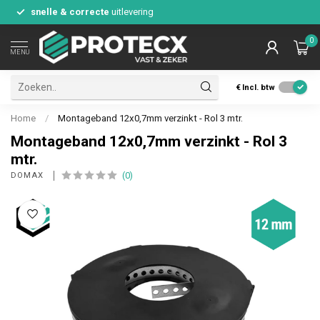
snelle & correcte
uitlevering
0
MENU
€
Incl. btw
Home
/
Montageband 12x0,7mm verzinkt - Rol 3 mtr.
Montageband 12x0,7mm verzinkt - Rol 3
mtr.
(0)
DOMAX 