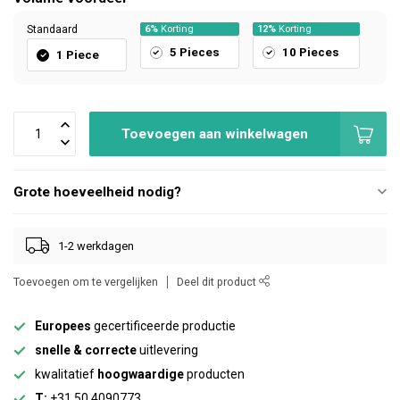
Standaard
6%
Korting
12%
Korting
5 Pieces
10 Pieces
1 Piece
Toevoegen aan winkelwagen
Grote hoeveelheid nodig?
1-2 werkdagen
Toevoegen om te vergelijken
Deel dit product
Europees
gecertificeerde productie
snelle & correcte
uitlevering
kwalitatief
hoogwaardige
producten
T:
+31 50 4090773