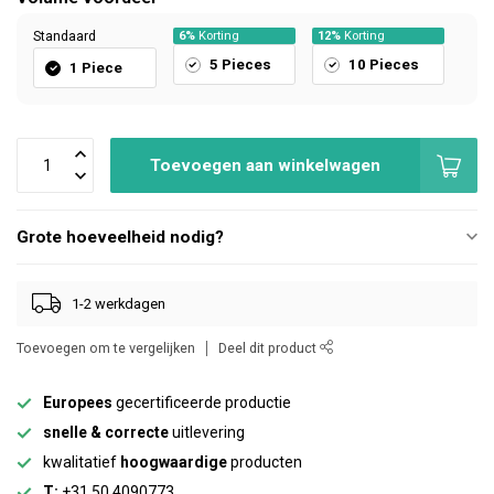
Standaard
6%
Korting
12%
Korting
5 Pieces
10 Pieces
1 Piece
Toevoegen aan winkelwagen
Grote hoeveelheid nodig?
1-2 werkdagen
Toevoegen om te vergelijken
Deel dit product
Europees
gecertificeerde productie
snelle & correcte
uitlevering
kwalitatief
hoogwaardige
producten
T:
+31 50 4090773