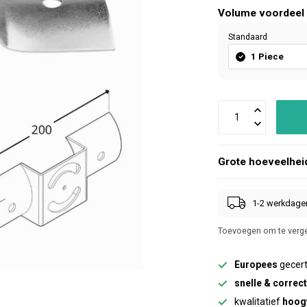
Volume voordeel
Standaard
1 Piece
Grote hoeveelhei
1-2 werkdage
Toevoegen om te verge
Europees
gecert
snelle & correc
kwalitatief
hoog