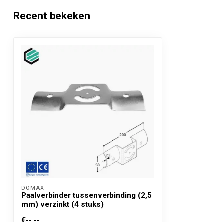
Recent bekeken
Toepassing
Verbinding van
CE Keurmerk
Kenmerk
Deze is verstel
DOMAX 
Paalverbinder tussenverbinding (2,5
mm) verzinkt (4 stuks)
€--,--