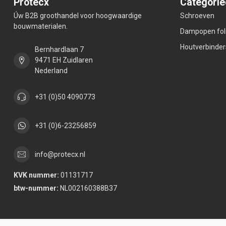
Protecx
Categorie
Úw B2B groothandel voor hoogwaardige
Schroeven
bouwmaterialen.
Dampopen fol
Houtverbinder
Bernhardlaan 7
9471 EH Zuidlaren
Nederland
+31 (0)50 4090773
+31 (0)6-23256859
info@protecx.nl
KVK nummer:
01131717
btw-nummer:
NL002160388B37