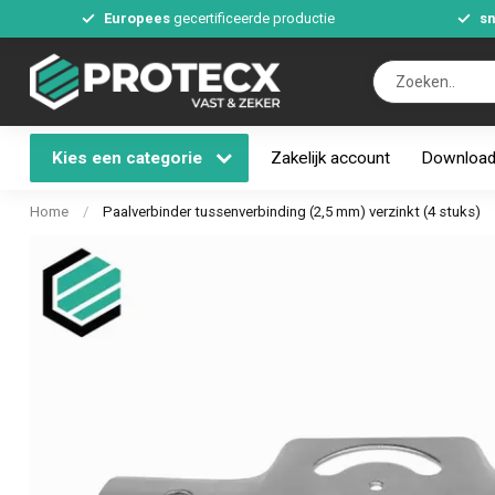
Europees
gecertificeerde productie
sn
Kies een categorie
Zakelijk account
Downloa
Home
/
Paalverbinder tussenverbinding (2,5 mm) verzinkt (4 stuks)