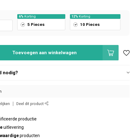
6%
Korting
12%
Korting
5 Pieces
10 Pieces
Toevoegen aan winkelwagen
d nodig?
n
lijken
Deel dit product
ificeerde productie
te
uitlevering
waardige
producten