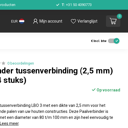
roducten
T:
+31 50 4090773
0
Mijn account
Verlanglijst
EUR
€
Incl. btw
0 beoordelingen
nder tussenverbinding (2,5 mm)
4 stuks)
Op voorraad
tussenverbinding LBO 3 met een dikte van 2,5 mm voor het
nde palen van uw houten constructies. Deze Paalverbinder is
 met een diameter van 80 t/m 100 mm en zijn heel eenvoudig te
Lees meer
.