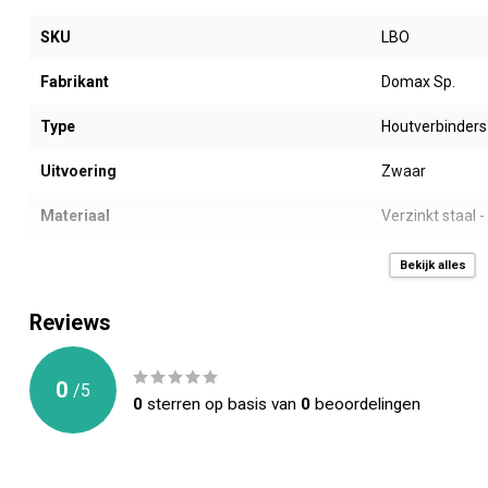
SKU
LBO
Fabrikant
Domax Sp.
Type
Houtverbinders 
Uitvoering
Zwaar
Materiaal
Verzinkt staal 
Coating
DX51D + Z275
Bekijk alles
Prijseenheid
Per stuk (Overd
Reviews
Afmeting AxB (mm)
200 x 58 mm
0
/
5
Dikte (mm)
2,5 mm
0
sterren op basis van
0
beoordelingen
Gewicht (gr)
467 gr
Gaten (mm)
5 gaten -> 1 x 