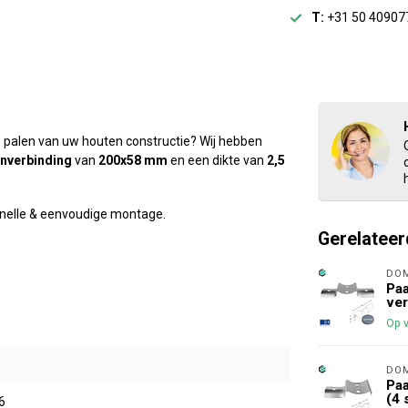
T:
+31 50 40907
e palen van uw houten constructie? Wij hebben
nverbinding
van
200x58 mm
en een dikte van
2,5
, snelle & eenvoudige montage.
Gerelateer
DO
Paa
ver
Op 
DO
Paa
(4 
6