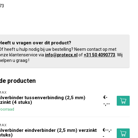
73
Heeft u vragen over dit product?
Of heeft u hulp nodig bij uw bestelling? Neem contact op met
onze klantenservice via
info@protecx.nl
of
+31 50 4090773
. Wij
helpen u graag !
de producten
MAX 
€-
lverbinder tussenverbinding (2,5 mm)
zinkt (4 stuks)
-,--
voorraad
MAX 
€--,-
lverbinder eindverbinder (2,5 mm) verzinkt
stuks)
-