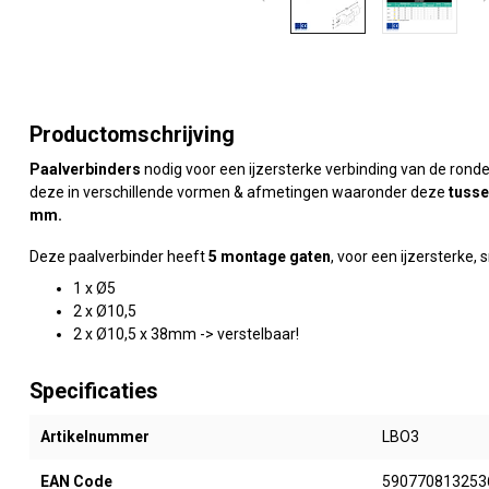
Productomschrijving
Paalverbinders
nodig voor een ijzersterke verbinding van de rond
deze in verschillende vormen & afmetingen waaronder deze
tusse
mm
.
Deze paalverbinder heeft
5 montage gaten
, voor een ijzersterke
1 x Ø5
2 x Ø10,5
2 x Ø10,5 x 38mm -> verstelbaar!
Specificaties
Artikelnummer
LBO3
EAN Code
590770813253