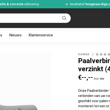
elle & correcte
uitlevering
kwalitatief
hoogwaardige
p
ds
Nieuws
Klantenservice
DOMAX 
Paalverbi
verzinkt (
€--,--
Incl. btw
Onze Paalverbinder 
verbinden van uw ro
geschikt voor palen
monteren tot een st