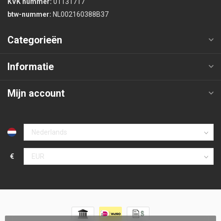
KVK nummer:
01131717
btw-nummer:
NL002160388B37
Categorieën
Informatie
Mijn account
€