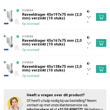
DOMAX 
€-
Raveeldrager 45x197x75 mm (2,0
-,-
mm) verzinkt (10 stuks)
-
Op voorraad
DOMAX 
€-
Raveeldrager 45x167x75 mm (2,0
-,-
mm) verzinkt (10 stuks)
-
Op voorraad
DOMAX 
€-
Raveeldrager 45x138x75 mm (2,0
-,-
mm) verzinkt (10 stuks)
-
Op voorraad
Heeft u vragen over dit product?
Of heeft u hulp nodig bij uw bestelling? Neem
contact op met onze klantenservice via
info@protecx.nl
of
+31 50 4090773
. Wij helpen u