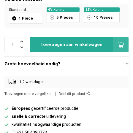
Standaard
6%
Korting
12%
Korting
5 Pieces
10 Pieces
1 Piece
Toevoegen aan winkelwagen
Grote hoeveelheid nodig?
1-2 werkdagen
Toevoegen om te vergelijken
Deel dit product
Europees
gecertificeerde productie
snelle & correcte
uitlevering
kwalitatief
hoogwaardige
producten
T:
+31 50 4090773