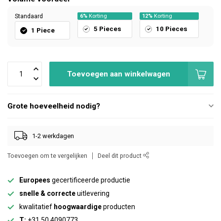
Standaard
6%
Korting
12%
Korting
5 Pieces
10 Pieces
1 Piece
Toevoegen aan winkelwagen
Grote hoeveelheid nodig?
1-2 werkdagen
Toevoegen om te vergelijken
Deel dit product
Europees
gecertificeerde productie
snelle & correcte
uitlevering
kwalitatief
hoogwaardige
producten
T:
+31 50 4090773