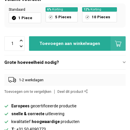
Standaard
6%
Korting
12%
Korting
5 Pieces
10 Pieces
1 Piece
Toevoegen aan winkelwagen
Grote hoeveelheid nodig?
1-2 werkdagen
Toevoegen om te vergelijken
Deel dit product
Europees
gecertificeerde productie
snelle & correcte
uitlevering
kwalitatief
hoogwaardige
producten
T:
+31 50 4090773