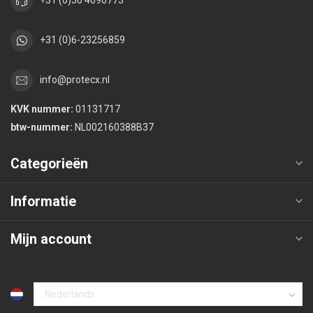
+31 (0)50 4090773
+31 (0)6-23256859
info@protecx.nl
KVK nummer:
01131717
btw-nummer:
NL002160388B37
Categorieën
Informatie
Mijn account