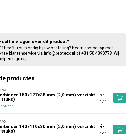
Heeft u vragen over dit product?
Of heeft u hulp nodig bij uw bestelling? Neem contact op met
onze klantenservice via
info@protecx.nl
of
+31 50 4090773
. Wij
helpen u graag !
de producten
MAX 
€-
erbinder 150x127x38 mm (2,0 mm) verzinkt
 stuks)
-,--
voorraad
MAX 
€-
erbinder 140x110x30 mm (2,0 mm) verzinkt
 stuks)
-,--