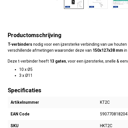
Productomschrijving
T-verbinders
nodig voor een ijzersterke verbinding van uw houten
verschillende afmetingen waaronder deze van
150x127x38 mm
in
Deze t-verbinder heeft
13 gaten
, voor een ijzersterke, snelle & e
10 x Ø5
3 x Ø11
Specificaties
Artikelnummer
KT2C
EAN Code
590770818204
SKU
HKT2C