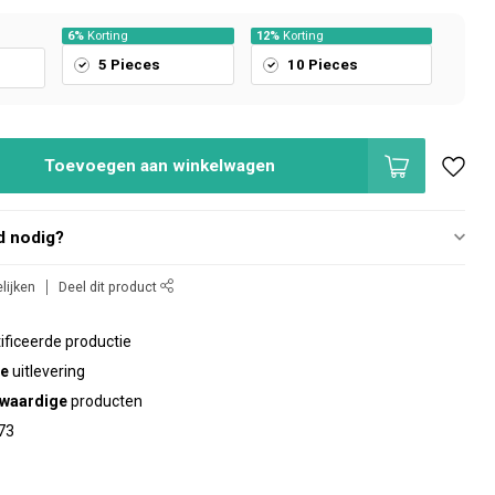
6%
Korting
12%
Korting
5 Pieces
10 Pieces
Toevoegen aan winkelwagen
d nodig?
lijken
Deel dit product
ificeerde productie
te
uitlevering
waardige
producten
73