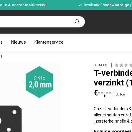
elle & correcte
uitlevering
kwalitatief
hoogwaardige
p
ds
Nieuws
Klantenservice
rt
DOMAX 
T-verbind
verzinkt (
€--,--
Incl. btw
Onze T-verbinders K
allerlei houten en/o
ijzersterke, snelle 
Volume voordeel