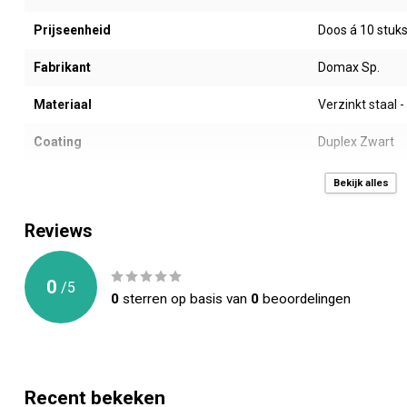
Prijseenheid
Doos á 10 stuk
Fabrikant
Domax Sp.
Materiaal
Verzinkt staal 
Coating
Duplex Zwart
Type
Houtverbinders 
Bekijk alles
Afmeting AxBxC (mm)
150 x 127 x 38
Reviews
Dikte (mm)
2,0 mm
0
/
5
Gewicht (gr)
131
0
sterren op basis van
0
beoordelingen
Montage gaten (mm)
13 stuks -> 10 x
Toepassing
Allerlei houten
Recent bekeken
CE Keurmerk
PN-EN 14545