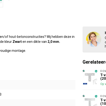
 en/of hout-betonconstructies? Wij hebben deze in
 de kleur
Zwart
en een dikte van
2,0 mm
.
envoudige montage.
Gerelateer
DO
T-v
(20
Op 
3
DO
T-v
(10