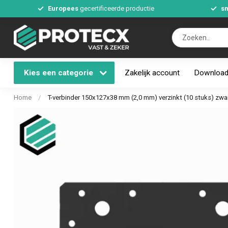
Europees
gecertificeerde productie
sn
Kies een categorie
Zakelijk account
Downloa
Home
/
T-verbinder 150x127x38 mm (2,0 mm) verzinkt (10 stuks) zwa