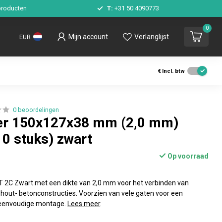
roducten
T:
+31 50 4090773
0
Mijn account
Verlanglijst
EUR
€
Incl. btw
0 beoordelingen
er 150x127x38 mm (2,0 mm)
10 stuks) zwart
Op voorraad
T 2C Zwart met een dikte van 2,0 mm voor het verbinden van
f hout- betonconstructies. Voorzien van vele gaten voor een
& eenvoudige montage.
Lees meer
.