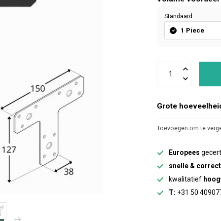
Standaard
1 Piece
Grote hoeveelhei
Toevoegen om te verge
Europees
gecert
snelle & correc
kwalitatief
hoog
T:
+31 50 40907