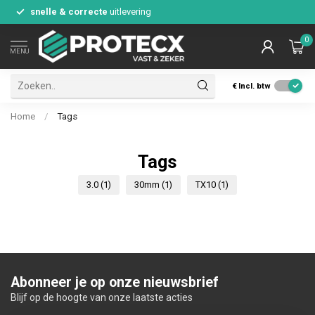
snelle & correcte
uitlevering
0
MENU
€
Incl. btw
Home
/
Tags
Tags
3.0
(1)
30mm
(1)
TX10
(1)
Abonneer je op onze nieuwsbrief
Blijf op de hoogte van onze laatste acties