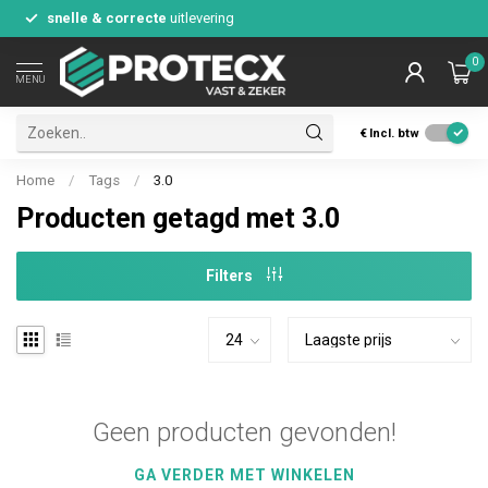
snelle & correcte
uitlevering
0
MENU
€
Incl. btw
Home
/
Tags
/
3.0
Producten getagd met 3.0
Filters
Geen producten gevonden!
GA VERDER MET WINKELEN