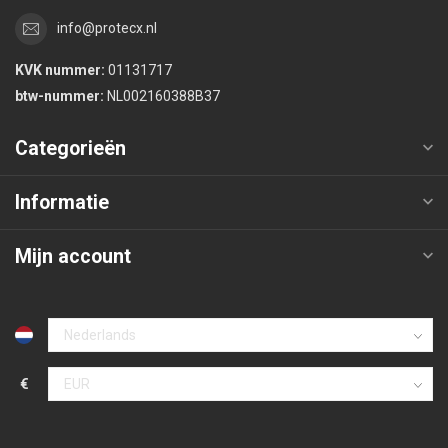
info@protecx.nl
KVK nummer:
01131717
btw-nummer:
NL002160388B37
Categorieën
Informatie
Mijn account
€