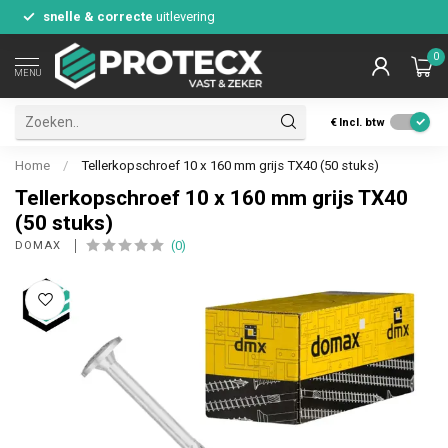
snelle & correcte
uitlevering
0
MENU
€
Incl. btw
Home
/
Tellerkopschroef 10 x 160 mm grijs TX40 (50 stuks)
Tellerkopschroef 10 x 160 mm grijs TX40
(50 stuks)
(0)
DOMAX 