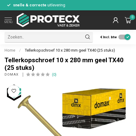
snelle & correcte
uitlevering
0
MENU
€
Incl. btw
Home
/
Tellerkopschroef 10 x 280 mm geel TX40 (25 stuks)
Tellerkopschroef 10 x 280 mm geel TX40
(25 stuks)
(0)
DOMAX 