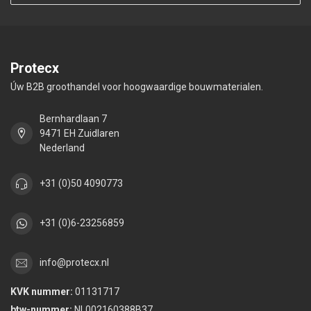
Protecx
Úw B2B groothandel voor hoogwaardige bouwmaterialen.
Bernhardlaan 7
9471 EH Zuidlaren
Nederland
+31 (0)50 4090773
+31 (0)6-23256859
info@protecx.nl
KVK nummer:
01131717
btw-nummer:
NL002160388B37