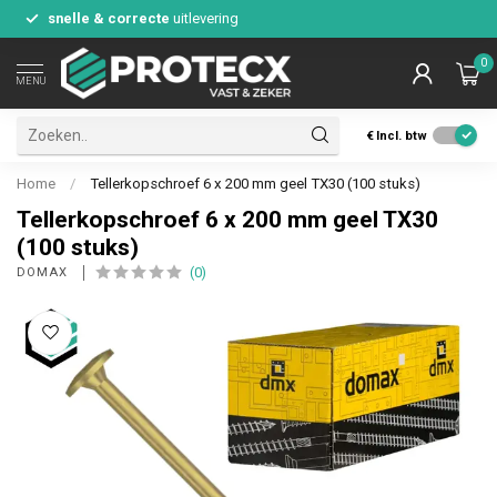
snelle & correcte
uitlevering
0
MENU
€
Incl. btw
Home
/
Tellerkopschroef 6 x 200 mm geel TX30 (100 stuks)
Tellerkopschroef 6 x 200 mm geel TX30
(100 stuks)
(0)
DOMAX 