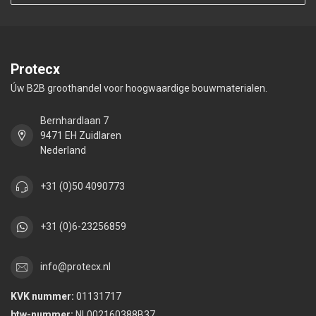
Protecx
Úw B2B groothandel voor hoogwaardige bouwmaterialen.
Bernhardlaan 7
9471 EH Zuidlaren
Nederland
+31 (0)50 4090773
+31 (0)6-23256859
info@protecx.nl
KVK nummer:
01131717
btw-nummer:
NL002160388B37