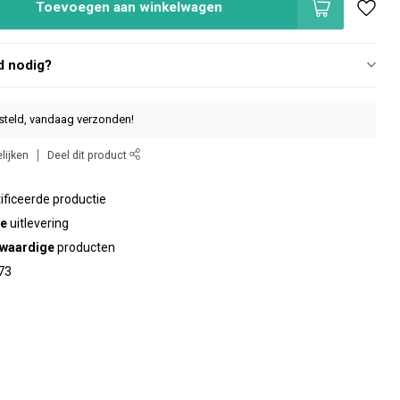
Toevoegen aan winkelwagen
d nodig?
steld, vandaag verzonden!
lijken
Deel dit product
ificeerde productie
te
uitlevering
waardige
producten
73