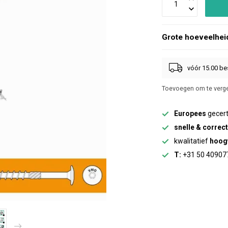
Grote hoeveelhei
vóór 15.00 be
Toevoegen om te verge
Europees
gecert
snelle & correc
kwalitatief
hoog
T:
+31 50 40907