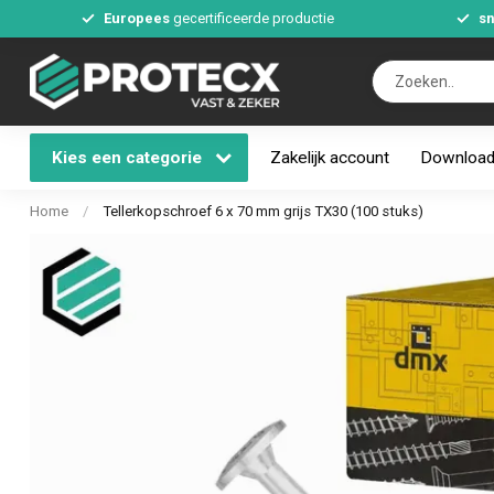
Europees
gecertificeerde productie
sn
Kies een categorie
Zakelijk account
Downloa
Home
/
Tellerkopschroef 6 x 70 mm grijs TX30 (100 stuks)