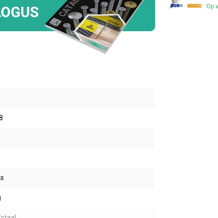
Op 
8
ks
g
staal