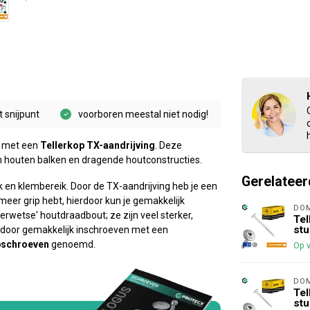
t snijpunt
voorboren meestal niet nodig!
n met een
Tellerkop TX-aandrijving
. Deze
an houten balken en dragende houtconstructies.
Gerelateer
k en klembereik. Door de TX-aandrijving heb je een
eer grip hebt, hierdoor kun je gemakkelijk
DO
erwetse' houtdraadbout; ze zijn veel sterker,
Tel
stu
r door gemakkelijk inschroeven met een
pschroeven
genoemd.
Op 
DO
Tel
stu