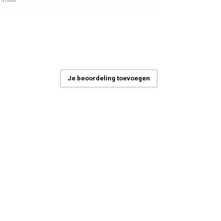
Je beoordeling toevoegen
 indruk, voorzien van freesribben, perfect
gescheurd & ongescheurd beton