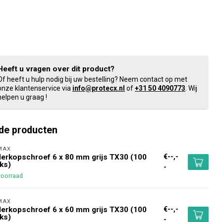
Heeft u vragen over dit product?
Of heeft u hulp nodig bij uw bestelling? Neem contact op met
onze klantenservice via
info@protecx.nl
of
+31 50 4090773
. Wij
helpen u graag !
de producten
MAX 
€--,-
lerkopschroef 6 x 80 mm grijs TX30 (100
ks)
-
voorraad
MAX 
€--,-
lerkopschroef 6 x 60 mm grijs TX30 (100
ks)
-