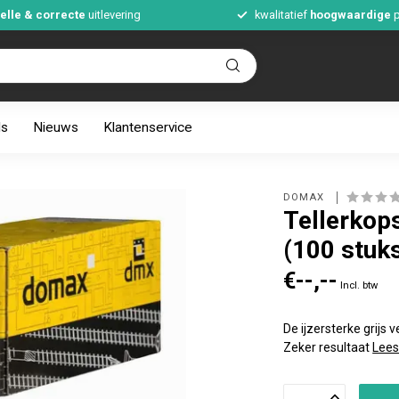
elle & correcte
uitlevering
kwalitatief
hoogwaardige
p
ds
Nieuws
Klantenservice
DOMAX 
Tellerkop
(100 stuk
€--,--
Incl. btw
De ijzersterke grijs
Zeker resultaat
Lees