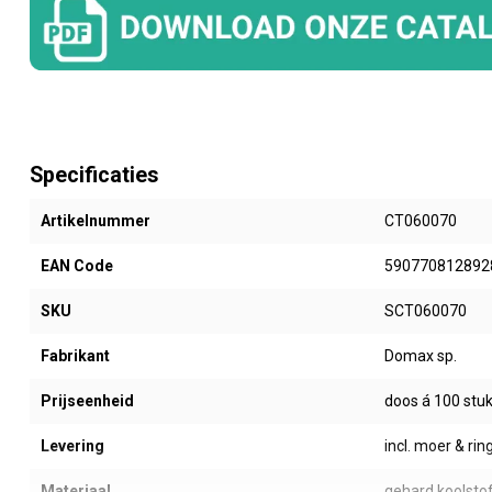
Specificaties
Artikelnummer
CT060070
EAN Code
590770812892
SKU
SCT060070
Fabrikant
Domax sp.
Prijseenheid
doos á 100 stu
Levering
incl. moer & rin
Materiaal
gehard koolstof