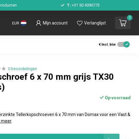
roducten
T:
+31 50 4090773
0
Mijn account
Verlanglijst
EUR
€
Incl. btw
0 beoordelingen
schroef 6 x 70 mm grijs TX30
s)
Op voorraad
 verzinkte Tellerkopschroeven 6 x 70 mm van Domax voor een Vast &
 meer
.