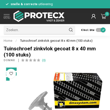
snelle & correcte
uitlevering
0
MENU
€
Incl. btw
Home
/
Tuinschroef zinkvlok gecoat 8 x 40 mm (100 stuks)
Tuinschroef zinkvlok gecoat 8 x 40 mm
(100 stuks)
(0)
DOMAX 