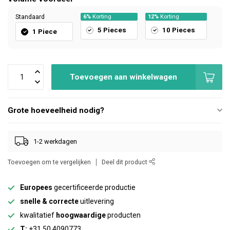
Standaard
6%
Korting
12%
Korting
5 Pieces
10 Pieces
1 Piece
Toevoegen aan winkelwagen
Grote hoeveelheid nodig?
1-2 werkdagen
Toevoegen om te vergelijken
Deel dit product
Europees
gecertificeerde productie
snelle & correcte
uitlevering
kwalitatief
hoogwaardige
producten
T:
+31 50 4090773