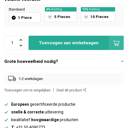
Standaard
6%
Korting
12%
Korting
5 Pieces
10 Pieces
1 Piece
Toevoegen aan winkelwagen
Grote hoeveelheid nodig?
1-2 werkdagen
Toevoegen om te vergelijken
Deel dit product
Europees
gecertificeerde productie
snelle & correcte
uitlevering
kwalitatief
hoogwaardige
producten
T:
+31 50 4090773