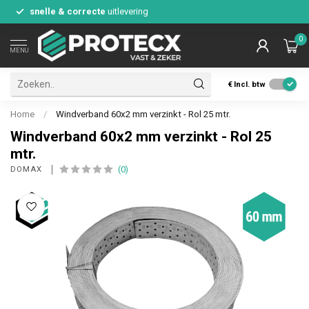
snelle & correcte
uitlevering
0
MENU
€
Incl. btw
Home
/
Windverband 60x2 mm verzinkt - Rol 25 mtr.
Windverband 60x2 mm verzinkt - Rol 25
mtr.
(0)
DOMAX 