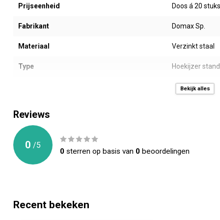
Prijseenheid
Doos á 20 stuk
Fabrikant
Domax Sp.
Materiaal
Verzinkt staal
Type
Hoekijzer stan
Afmeting LxB (mm)
60 x 60 x 25 m
Bekijk alles
Dikte (mm)
2,0 mm
Reviews
Gewicht (gr)
51
0
/
5
Montage gaten (mm)
6 stuks -> 6 x Ø
0
sterren op basis van
0
beoordelingen
Toepassing
Allerlei houten
CE Keurmerk
ETA 15/0725 - 
Recent bekeken