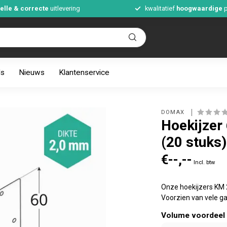
elle & correcte
uitlevering
kwalitatief
hoogwaardige
p
ds
Nieuws
Klantenservice
DOMAX 
Hoekijzer
(20 stuks)
€--,--
Incl. btw
Onze hoekijzers KM 2
Voorzien van vele g
Volume voordeel