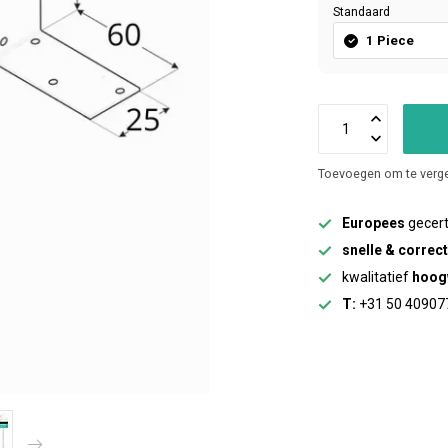
Standaard
1 Piece
Toevoegen om te verge
Europees
gecert
snelle & correc
kwalitatief
hoog
T:
+31 50 40907