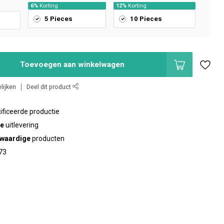
6%
Korting
12%
Korting
5 Pieces
10 Pieces
Toevoegen aan winkelwagen
lijken
Deel dit product
ificeerde productie
te
uitlevering
waardige
producten
73