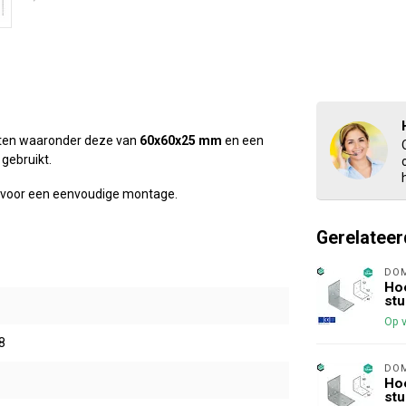
maten waaronder deze van
60x60x25 mm
en een
gebruikt.
t voor een eenvoudige montage.
Gerelateer
DO
Hoe
stu
Op 
8
DO
Hoe
stu