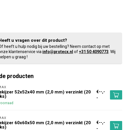
Heeft u vragen over dit product?
Of heeft u hulp nodig bij uw bestelling? Neem contact op met
onze klantenservice via
info@protecx.nl
of
+31 50 4090773
. Wij
helpen u graag !
de producten
MAX 
€--,-
kijzer 52x52x40 mm (2,0 mm) verzinkt (20
ks)
-
voorraad
MAX 
€--,-
kijzer 60x60x50 mm (2,0 mm) verzinkt (20
ks)
-