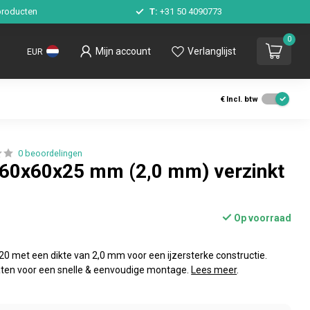
roducten
T:
+31 50 4090773
0
Mijn account
Verlanglijst
EUR
€
Incl. btw
0 beoordelingen
 60x60x25 mm (2,0 mm) verzinkt
Op voorraad
0 met een dikte van 2,0 mm voor een ijzersterke constructie.
aten voor een snelle & eenvoudige montage.
Lees meer
.