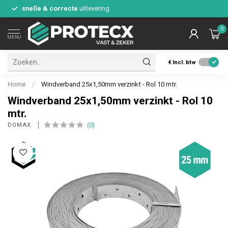
snelle & correcte
uitlevering
0
MENU
€
Incl. btw
Home
/
Windverband 25x1,50mm verzinkt - Rol 10 mtr.
Windverband 25x1,50mm verzinkt - Rol 10
mtr.
(0)
DOMAX 