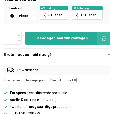
Standaard
6%
Korting
12%
Korting
5 Pieces
10 Pieces
1 Piece
Toevoegen aan winkelwagen
Grote hoeveelheid nodig?
1-2 werkdagen
Toevoegen om te vergelijken
Deel dit product
Europees
gecertificeerde productie
snelle & correcte
uitlevering
kwalitatief
hoogwaardige
producten
T:
+31 50 4090773