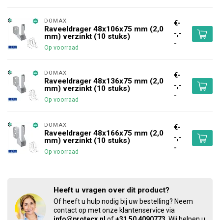
DOMAX 
€-
Raveeldrager 48x106x75 mm (2,0
-,-
mm) verzinkt (10 stuks)
-
Op voorraad
DOMAX 
€-
Raveeldrager 48x136x75 mm (2,0
-,-
mm) verzinkt (10 stuks)
-
Op voorraad
DOMAX 
€-
Raveeldrager 48x166x75 mm (2,0
-,-
mm) verzinkt (10 stuks)
-
Op voorraad
Heeft u vragen over dit product?
Of heeft u hulp nodig bij uw bestelling? Neem
contact op met onze klantenservice via
info@protecx.nl
of
+31 50 4090773
. Wij helpen u