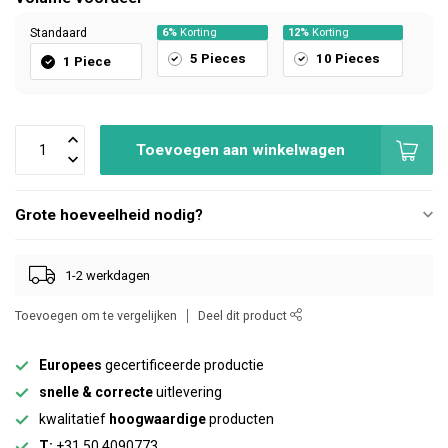
Standaard
6%
Korting
12%
Korting
5 Pieces
10 Pieces
1 Piece
Toevoegen aan winkelwagen
Grote hoeveelheid nodig?
1-2 werkdagen
Toevoegen om te vergelijken
Deel dit product
Europees
gecertificeerde productie
snelle & correcte
uitlevering
kwalitatief
hoogwaardige
producten
T:
+31 50 4090773