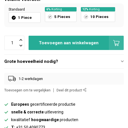
Standaard
6%
Korting
12%
Korting
5 Pieces
10 Pieces
1 Piece
Toevoegen aan winkelwagen
Grote hoeveelheid nodig?
1-2 werkdagen
Toevoegen om te vergelijken
Deel dit product
Europees
gecertificeerde productie
snelle & correcte
uitlevering
kwalitatief
hoogwaardige
producten
T:
+31 50 4090773