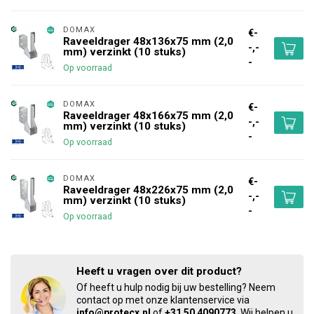
DOMAX 
€-
Raveeldrager 48x136x75 mm (2,0
-,-
mm) verzinkt (10 stuks)
-
Op voorraad
DOMAX 
€-
Raveeldrager 48x166x75 mm (2,0
-,-
mm) verzinkt (10 stuks)
-
Op voorraad
DOMAX 
€-
Raveeldrager 48x226x75 mm (2,0
-,-
mm) verzinkt (10 stuks)
-
Op voorraad
Heeft u vragen over dit product?
Of heeft u hulp nodig bij uw bestelling? Neem
contact op met onze klantenservice via
info@protecx.nl
of
+31 50 4090773
. Wij helpen u